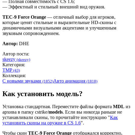
— Полная совместимость с CS 1.6;
— Эффектный и стильный внешний вид оружия.
TEC‑9 Force Orange
— отличный выбор для игроков,
которые ценят стильные и выразительные HD‑скины с
динамичными визуальными акцентами и улучшенным
звуковым сопровождением.
Автор:
DHE
Автор поста:
skeezy
(skeezy)
Категория:
TMP
(43)
Коллекция:
С новыми звуками
Авто анимация
(1852)
(1818)
Как установить модель?
Установка стандартная. Переместите файлы формата
MDL
из
архива в папку cstrike/
models
. Если вы никогда раньше не
устанавливали скины, то прочитайте инструкцию "
Как
установить скины на оружие в CS 1.6
".
Чтобы скин
TEC-9 Force Orange
отображался корректно,