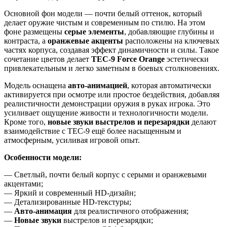
Основной фон модели — почти белый оттенок, который
делает оружие чистым и современным по стилю. На этом
фоне размещены
серые элементы
, добавляющие глубины и
контраста, а
оранжевые акценты
расположены на ключевых
частях корпуса, создавая эффект динамичности и силы. Такое
сочетание цветов делает
TEC‑9 Force Orange
эстетически
привлекательным и легко заметным в боевых столкновениях.
Модель оснащена
авто‑анимацией
, которая автоматически
активируется при осмотре или простое бездействия, добавляя
реалистичности демонстрации оружия в руках игрока. Это
усиливает ощущение живости и технологичности модели.
Кроме того,
новые звуки выстрелов и перезарядки
делают
взаимодействие с TEC‑9 ещё более насыщенным и
атмосферным, усиливая игровой опыт.
Особенности модели:
— Светлый, почти белый корпус с серыми и оранжевыми
акцентами;
— Яркий и современный HD‑дизайн;
— Детализированные HD‑текстуры;
—
Авто‑анимация
для реалистичного отображения;
—
Новые звуки
выстрелов и перезарядки;