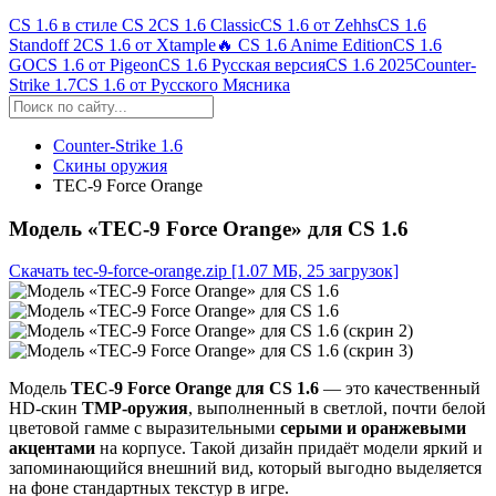
CS 1.6 в стиле CS 2
CS 1.6 Classic
CS 1.6 от Zehhs
CS 1.6
Standoff 2
CS 1.6 от Xtample
🔥 CS 1.6 Anime Edition
CS 1.6
GO
CS 1.6 от Pigeon
CS 1.6 Русская версия
CS 1.6 2025
Counter-
Strike 1.7
CS 1.6 от Русского Мясника
Counter-Strike 1.6
Скины оружия
TEC-9 Force Orange
Модель «TEC-9 Force Orange» для CS 1.6
Скачать tec-9-force-orange.zip
[1.07 МБ, 25 загрузок]
Модель
TEC‑9 Force Orange для CS 1.6
— это качественный
HD‑скин
TMP‑оружия
, выполненный в светлой, почти белой
цветовой гамме с выразительными
серыми и оранжевыми
акцентами
на корпусе. Такой дизайн придаёт модели яркий и
запоминающийся внешний вид, который выгодно выделяется
на фоне стандартных текстур в игре.