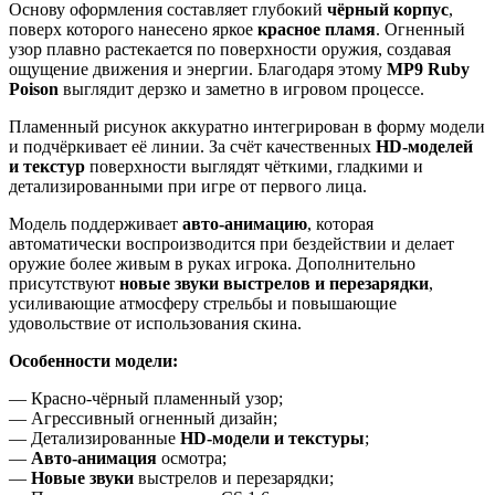
Основу оформления составляет глубокий
чёрный корпус
,
поверх которого нанесено яркое
красное пламя
. Огненный
узор плавно растекается по поверхности оружия, создавая
ощущение движения и энергии. Благодаря этому
MP9 Ruby
Poison
выглядит дерзко и заметно в игровом процессе.
Пламенный рисунок аккуратно интегрирован в форму модели
и подчёркивает её линии. За счёт качественных
HD-моделей
и текстур
поверхности выглядят чёткими, гладкими и
детализированными при игре от первого лица.
Модель поддерживает
авто-анимацию
, которая
автоматически воспроизводится при бездействии и делает
оружие более живым в руках игрока. Дополнительно
присутствуют
новые звуки выстрелов и перезарядки
,
усиливающие атмосферу стрельбы и повышающие
удовольствие от использования скина.
Особенности модели:
— Красно-чёрный пламенный узор;
— Агрессивный огненный дизайн;
— Детализированные
HD-модели и текстуры
;
—
Авто-анимация
осмотра;
—
Новые звуки
выстрелов и перезарядки;