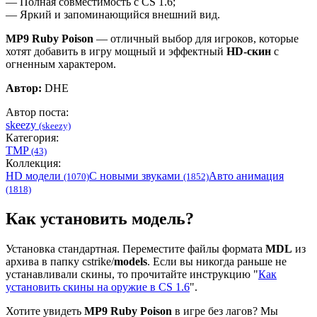
— Полная совместимость с CS 1.6;
— Яркий и запоминающийся внешний вид.
MP9 Ruby Poison
— отличный выбор для игроков, которые
хотят добавить в игру мощный и эффектный
HD-скин
с
огненным характером.
Автор:
DHE
Автор поста:
skeezy
(skeezy)
Категория:
TMP
(43)
Коллекция:
HD модели
С новыми звуками
Авто анимация
(1070)
(1852)
(1818)
Как установить модель?
Установка стандартная. Переместите файлы формата
MDL
из
архива в папку cstrike/
models
. Если вы никогда раньше не
устанавливали скины, то прочитайте инструкцию "
Как
установить скины на оружие в CS 1.6
".
Хотите увидеть
MP9 Ruby Poison
в игре без лагов? Мы