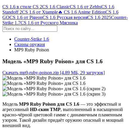
CS 1.6 в стиле CS 2
CS 1.6 Classic
CS 1.6 от Zehhs
CS 1.6
Standoff 2
CS 1.6 от Xtample
🔥 CS 1.6 Anime Edition
CS 1.6
GO
CS 1.6 от Pigeon
CS 1.6 Русская версия
CS 1.6 2025
Counter-
Strike 1.7
CS 1.6 от Русского Мясника
Counter-Strike 1.6
Скины оружия
MP9 Ruby Poison
Модель «MP9 Ruby Poison» для CS 1.6
Скачать mp9-ruby-poison.zip
[4.89 МБ, 29 загрузок]
Модель
MP9 Ruby Poison для CS 1.6
— это эффектный и
агрессивный
HD-скин TMP
, выполненный в насыщенной
красно-чёрной цветовой гамме с динамичным пламенным
узором. Такой дизайн придаёт оружию опасный и мощный
внешний вид.