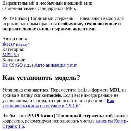
Выразительный и необычный внешний вид;
Отличная замена стандартного MP5.
PP-19 Бизон | Топливный стержень — идеальный выбор для
игроков, которым нравятся
необычные, технологичные и
выразительные скины с яркими акцентами
.
Автор поста:
skeezy
(skeezy)
Категория:
MP5
(51)
Коллекция:
Из CS:GO
Авто анимация
(1254)
(1818)
Как установить модель?
Установка стандартная. Переместите файлы формата
MDL
из
архива в папку cstrike/
models
. Если вы никогда раньше не
устанавливали скины, то прочитайте инструкцию "
Как
установить скины на оружие в CS 1.6
".
Чтобы скин
PP-19 Бизон | Топливный стержень
отображался
корректно, рекомендуем использовать чистые
клиенты Контр-
Страйк 1.6
.