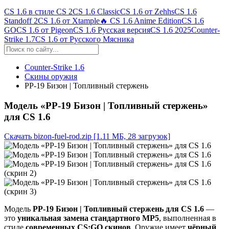
CS 1.6 в стиле CS 2
CS 1.6 Classic
CS 1.6 от Zehhs
CS 1.6
Standoff 2
CS 1.6 от Xtample
🔥 CS 1.6 Anime Edition
CS 1.6
GO
CS 1.6 от Pigeon
CS 1.6 Русская версия
CS 1.6 2025
Counter-
Strike 1.7
CS 1.6 от Русского Мясника
Counter-Strike 1.6
Скины оружия
PP-19 Бизон | Топливный стержень
Модель «PP-19 Бизон | Топливный стержень»
для CS 1.6
Скачать bizon-fuel-rod.zip
[1.11 МБ, 28 загрузок]
Модель
PP-19 Бизон | Топливный стержень для CS 1.6
—
это
уникальная замена стандартного MP5
, выполненная в
стиле
современных CS:GO скинов
. Оружие имеет
чёрный