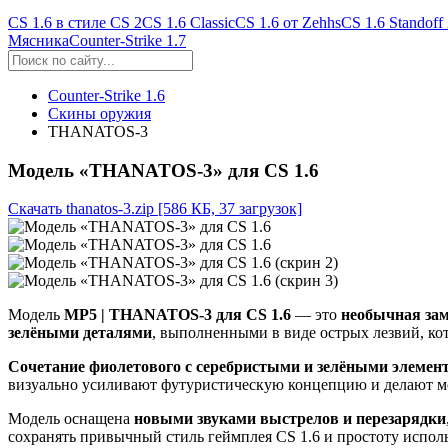
CS 1.6 в стиле CS 2
CS 1.6 Classic
CS 1.6 от Zehhs
CS 1.6 Standoff
Мясника
Counter-Strike 1.7
Counter-Strike 1.6
Скины оружия
THANATOS-3
Модель «THANATOS-3» для CS 1.6
Скачать thanatos-3.zip
[586 КБ, 37 загрузок]
Модель
MP5 | THANATOS-3 для CS 1.6
— это
необычная зам
зелёными деталями
, выполненными в виде острых лезвий, кот
Сочетание фиолетового с серебристыми и зелёными элемен
визуально усиливают футуристическую концепцию и делают м
Модель оснащена
новыми звуками выстрелов и перезарядки
сохранять привычный стиль геймплея CS 1.6 и простоту испол