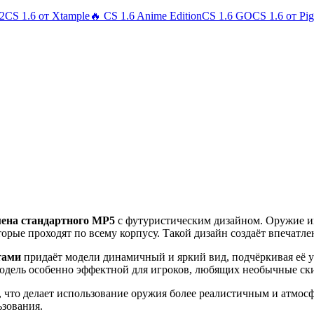
 2
CS 1.6 от Xtample
🔥 CS 1.6 Anime Edition
CS 1.6 GO
CS 1.6 от Pi
ена стандартного MP5
с футуристическим дизайном. Оружие 
орые проходят по всему корпусу. Такой дизайн создаёт впечатл
тами
придаёт модели динамичный и яркий вид, подчёркивая её у
одель особенно эффектной для игроков, любящих необычные ск
, что делает использование оружия более реалистичным и атмо
ьзования.