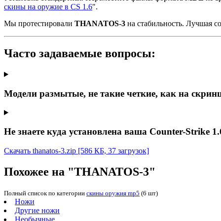
скины на оружие в CS 1.6
".
Мы протестировали
THANATOS-3
на стабильность. Лучшая с
Часто задаваемые вопросы:
Модели размытые, не такие четкие, как на скрин
Не знаете куда установлена ваша Counter-Strike 1.
Скачать thanatos-3.zip
[586 КБ, 37 загрузок]
Похожее на "THANATOS-3"
Полный список по категории
скины оружия mp5
(6 шт)
Ножи
Другие ножи
Необычные