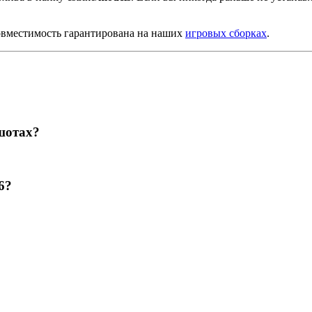
овместимость гарантирована на наших
игровых сборках
.
шотах?
6?