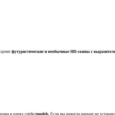
 ценят
футуристические и необычные HD-скины с выразите
хива в папку cstrike/
models
. Если вы никогда раньше не устана