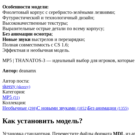
Особенности модели:
Фиолетовый корпус с серебристо-зелёными лезвиями;
Футуристический и технологичный дизайн;
Высококачественные текстуры;
Выразительные острые детали по всему корпусу;
Без анимации осмотра
;
Новые звуки
выстрелов и перезарядки;
Полная совместимость с CS 1.6;
Эффектная и необычная модель.
MP5 | THANATOS-3 — идеальный выбор для игроков, которые
Автор:
deanamx
Автор поста:
skeezy
(skeezy)
Категория:
MP5
(51)
Коллекция:
Необычные
С новыми звуками
Без анимации
(298)
(1852)
(1355)
Как установить модель?
Установка стандартная. Переместите файлы формата
MDL
из ар