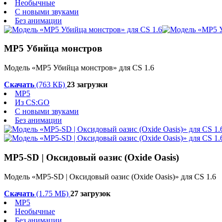
Необычные
С новыми звуками
Без анимации
MP5 Убийца монстров
Модель «MP5 Убийца монстров» для CS 1.6
Скачать
(763 КБ)
23 загрузки
MP5
Из CS:GO
С новыми звуками
Без анимации
MP5-SD | Оксидовый оазис (Oxide Oasis)
Модель «MP5-SD | Оксидовый оазис (Oxide Oasis)» для CS 1.6
Скачать
(1.75 МБ)
27 загрузок
MP5
Необычные
Без анимации