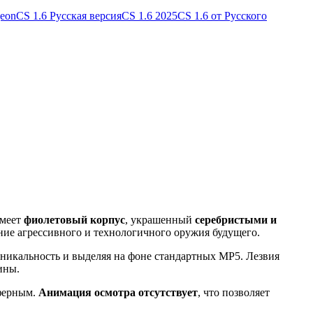
geon
CS 1.6 Русская версия
CS 1.6 2025
CS 1.6 от Русского
имеет
фиолетовый корпус
, украшенный
серебристыми и
ение агрессивного и технологичного оружия будущего.
никальность и выделяя на фоне стандартных MP5. Лезвия
ины.
сферным.
Анимация осмотра отсутствует
, что позволяет