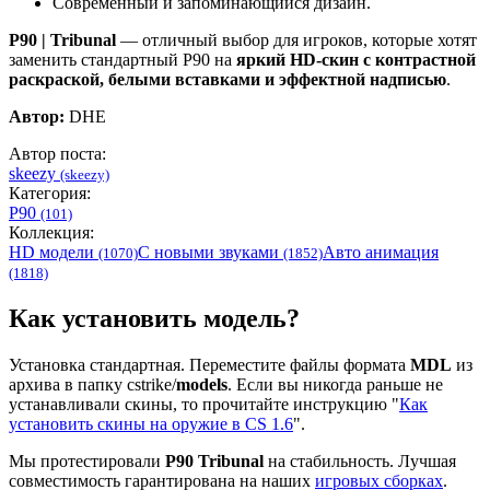
Современный и запоминающийся дизайн.
P90 | Tribunal
— отличный выбор для игроков, которые хотят
заменить стандартный P90 на
яркий HD-скин с контрастной
раскраской, белыми вставками и эффектной надписью
.
Автор:
DHE
Автор поста:
skeezy
(skeezy)
Категория:
P90
(101)
Коллекция:
HD модели
С новыми звуками
Авто анимация
(1070)
(1852)
(1818)
Как установить модель?
Установка стандартная. Переместите файлы формата
MDL
из
архива в папку cstrike/
models
. Если вы никогда раньше не
устанавливали скины, то прочитайте инструкцию "
Как
установить скины на оружие в CS 1.6
".
Мы протестировали
P90 Tribunal
на стабильность. Лучшая
совместимость гарантирована на наших
игровых сборках
.