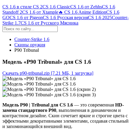
CS 1.6 в стиле CS 2
CS 1.6 Classic
CS 1.6 от Zehhs
CS 1.6
Standoff 2
CS 1.6 от Xtample
🔥 CS 1.6 Anime Edition
CS 1.6
GO
CS 1.6 от Pigeon
CS 1.6 Русская версия
CS 1.6 2025
Counter-
Strike 1.7
CS 1.6 от Русского Мясника
Counter-Strike 1.6
Скины оружия
P90 Tribunal
Модель «P90 Tribunal» для CS 1.6
Скачать p90-tribunal.zip
[7.21 МБ, 1 загрузка]
Модель P90 | Tribunal для CS 1.6
— это современная
HD-
замена стандартного P90
, выполненная в динамичном и
контрастном дизайне. Скин сочетает яркие и строгие цвета с
эффектными декоративными элементами, создавая стильный
и запоминающийся внешний вид.