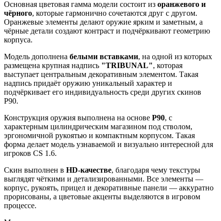
Основная цветовая гамма модели состоит из
оранжевого и
чёрного
, которые гармонично сочетаются друг с другом.
Оранжевые элементы делают оружие ярким и заметным, а
чёрные детали создают контраст и подчёркивают геометрию
корпуса.
Модель дополнена
белыми вставками
, на одной из которых
размещена крупная надпись
"TRIBUNAL"
, которая
выступает центральным декоративным элементом. Такая
надпись придаёт оружию уникальный характер и
подчёркивает его индивидуальность среди других скинов
P90.
Конструкция оружия выполнена на основе
P90
, с
характерным цилиндрическим магазином под стволом,
эргономичной рукоятью и компактным корпусом. Такая
форма делает модель узнаваемой и визуально интересной для
игроков CS 1.6.
Скин выполнен в
HD-качестве
, благодаря чему текстуры
выглядят чёткими и детализированными. Все элементы —
корпус, рукоять, прицел и декоративные панели — аккуратно
прорисованы, а цветовые акценты выделяются в игровом
процессе.