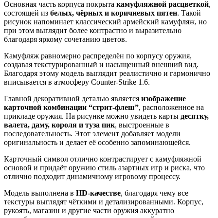
Основная часть корпуса покрыта
камуфляжной расцветкой
,
состоящей из
белых, чёрных и коричневых пятен
. Такой
рисунок напоминает классический армейский камуфляж, но
при этом выглядит более контрастно и выразительно
благодаря яркому сочетанию цветов.
Камуфляж равномерно распределён по корпусу оружия,
создавая текстурированный и насыщенный внешний вид.
Благодаря этому модель выглядит реалистично и гармонично
вписывается в атмосферу Counter-Strike 1.6.
Главной декоративной деталью является
изображение
карточной комбинации “стрит-флеш”
, расположенное на
прикладе оружия. На рисунке можно увидеть карты
десятку,
валета, даму, короля и туза пик
, выстроенные в
последовательность. Этот элемент добавляет модели
оригинальность и делает её особенно запоминающейся.
Карточный символ отлично контрастирует с камуфляжной
основой и придаёт оружию стиль азартных игр и риска, что
отлично подходит динамичному игровому процессу.
Модель выполнена в
HD-качестве
, благодаря чему все
текстуры выглядят чёткими и детализированными. Корпус,
рукоять, магазин и другие части оружия аккуратно