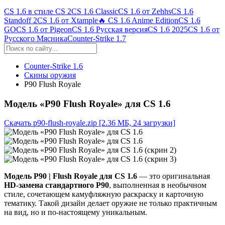
CS 1.6 в стиле CS 2
CS 1.6 Classic
CS 1.6 от Zehhs
CS 1.6
Standoff 2
CS 1.6 от Xtample
🔥 CS 1.6 Anime Edition
CS 1.6
GO
CS 1.6 от Pigeon
CS 1.6 Русская версия
CS 1.6 2025
CS 1.6 от
Русского Мясника
Counter-Strike 1.7
Counter-Strike 1.6
Скины оружия
P90 Flush Royale
Модель «P90 Flush Royale» для CS 1.6
Скачать p90-flush-royale.zip
[2.36 МБ, 24 загрузки]
Модель P90 | Flush Royale для CS 1.6
— это оригинальная
HD-замена стандартного P90
, выполненная в необычном
стиле, сочетающем камуфляжную раскраску и карточную
тематику. Такой дизайн делает оружие не только практичным
на вид, но и по-настоящему уникальным.