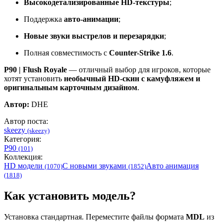
Высокодетализированные HD-текстуры
;
Поддержка
авто-анимации
;
Новые звуки выстрелов и перезарядки
;
Полная совместимость с
Counter-Strike 1.6
.
P90 | Flush Royale
— отличный выбор для игроков, которые
хотят установить
необычный HD-скин с камуфляжем и
оригинальным карточным дизайном
.
Автор:
DHE
Автор поста:
skeezy
(skeezy)
Категория:
P90
(101)
Коллекция:
HD модели
С новыми звуками
Авто анимация
(1070)
(1852)
(1818)
Как установить модель?
Установка стандартная. Переместите файлы формата
MDL
из