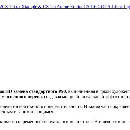
 2
CS 1.6 от Xtample
🔥 CS 1.6 Anime Edition
CS 1.6 GO
CS 1.6 от Pi
ная
HD-замена стандартного P90
, выполненная в яркой художес
ком
огненного черепа
, создавая мощный визуальный эффект и с
модели интенсивность и выразительность. Нижняя часть окрашен
амичным и запоминающимся.
ркивают современный и технологичный стиль. Эти декоративные