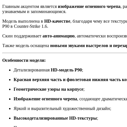
Главным акцентом является
изображение огненного черепа
, р
узнаваемым и запоминающимся.
Модель выполнена в
HD-качестве
, благодаря чему все текст
P90 в Counter-Strike 1.6.
Скин поддерживает
авто-анимацию
, автоматически воспроиз
Также модель оснащена
новыми звуками выстрелов и переза
Особенности модели:
Детализированная
HD-модель P90
;
Красная верхняя часть и фиолетовая нижняя часть ко
Геометрические узоры на корпусе
;
Изображение огненного черепа
, создающее драматическ
Яркий и выразительный художественный дизайн;
Высокодетализированные HD-текстуры
;