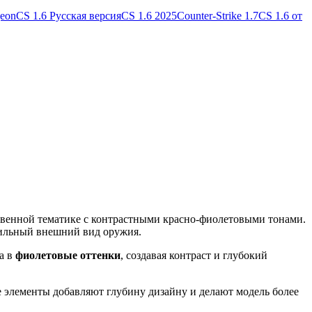
geon
CS 1.6 Русская версия
CS 1.6 2025
Counter-Strike 1.7
CS 1.6 от
твенной тематике с контрастными красно-фиолетовыми тонами.
тильный внешний вид оружия.
а в
фиолетовые оттенки
, создавая контраст и глубокий
 элементы добавляют глубину дизайну и делают модель более