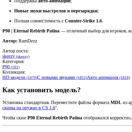
Поддержка
авто-анимации
;
Новые звуки выстрелов и перезарядки
;
Полная совместимость с
Counter-Strike 1.6
.
P90 | Eternal Rebirth Patina
— отличный выбор для игроков, ко
Автор:
RamDezz
Автор поста:
skeezy
(skeezy)
Категория:
P90
(101)
Коллекция:
HD модели
С новыми звуками
Авто анимация
(1070)
(1852)
(1818)
Как установить модель?
Установка стандартная. Переместите файлы формата
MDL
из ар
скины на оружие в CS 1.6
".
Чтобы скин
P90 Eternal Rebirth Patina
отображался корректно,