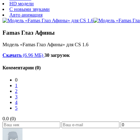
HD модели
С новыми звуками
Авто анимация
Famas Глаз Афины
Модель «Famas Глаз Афины» для CS 1.6
Скачать
(6.96 МБ)
30 загрузок
Комментарии (0)
0
1
2
3
4
5
0.0 (0)