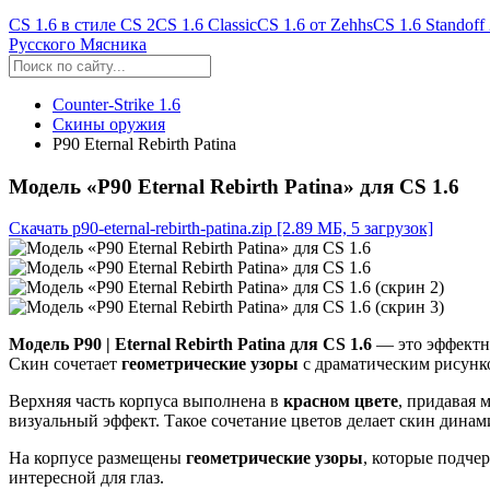
CS 1.6 в стиле CS 2
CS 1.6 Classic
CS 1.6 от Zehhs
CS 1.6 Standoff
Русского Мясника
Counter-Strike 1.6
Скины оружия
P90 Eternal Rebirth Patina
Модель «P90 Eternal Rebirth Patina» для CS 1.6
Скачать p90-eternal-rebirth-patina.zip
[2.89 МБ, 5 загрузок]
Модель P90 | Eternal Rebirth Patina для CS 1.6
— это эффект
Скин сочетает
геометрические узоры
с драматическим рисун
Верхняя часть корпуса выполнена в
красном цвете
, придавая 
визуальный эффект. Такое сочетание цветов делает скин дин
На корпусе размещены
геометрические узоры
, которые подче
интересной для глаз.