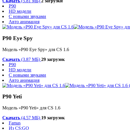
Скачать
(5.81 МБ)
2 загрузки
P90
HD модели
С новыми звуками
Авто анимация
P90 Eye Spy
Модель «P90 Eye Spy» для CS 1.6
Скачать
(3.87 МБ)
29 загрузок
P90
HD модели
С новыми звуками
Авто анимация
P90 Yeti
Модель «P90 Yeti» для CS 1.6
Скачать
(4.57 МБ)
19 загрузок
Famas
Из CS:GO