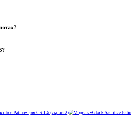
шотах?
6?