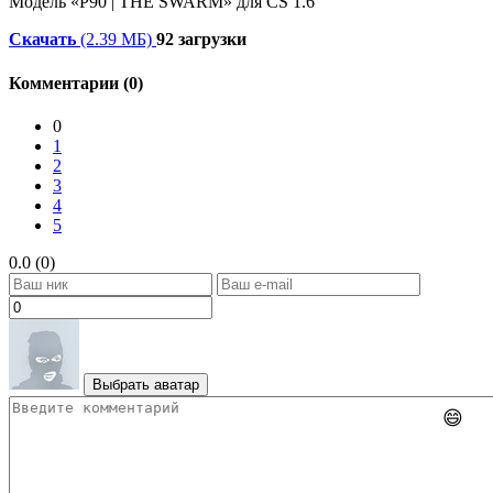
Модель «P90 | THE SWARM» для CS 1.6
Скачать
(2.39 МБ)
92 загрузки
Комментарии (0)
0
1
2
3
4
5
0.0 (0)
Выбрать аватар
😄