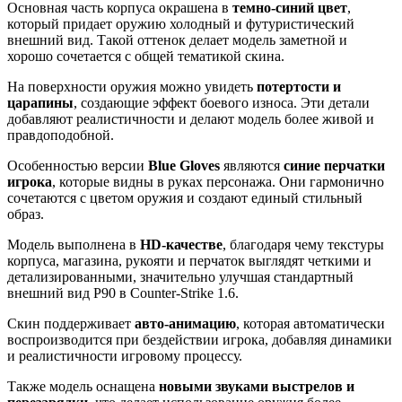
Основная часть корпуса окрашена в
темно-синий цвет
,
который придает оружию холодный и футуристический
внешний вид. Такой оттенок делает модель заметной и
хорошо сочетается с общей тематикой скина.
На поверхности оружия можно увидеть
потертости и
царапины
, создающие эффект боевого износа. Эти детали
добавляют реалистичности и делают модель более живой и
правдоподобной.
Особенностью версии
Blue Gloves
являются
синие перчатки
игрока
, которые видны в руках персонажа. Они гармонично
сочетаются с цветом оружия и создают единый стильный
образ.
Модель выполнена в
HD-качестве
, благодаря чему текстуры
корпуса, магазина, рукояти и перчаток выглядят четкими и
детализированными, значительно улучшая стандартный
внешний вид P90 в Counter-Strike 1.6.
Скин поддерживает
авто-анимацию
, которая автоматически
воспроизводится при бездействии игрока, добавляя динамики
и реалистичности игровому процессу.
Также модель оснащена
новыми звуками выстрелов и