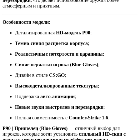
перезарядки
, что делает использование оружия более
атмосферным и приятным.
Особенности модели:
Детализированная
HD-модель P90
;
Темно-синяя расцветка корпуса
;
Реалистичные потертости и царапины
;
Синие перчатки игрока (Blue Gloves)
;
Дизайн в стиле
CS:GO
;
Высокодетализированные текстуры
;
Поддержка
авто-анимации
;
Новые звуки выстрелов и перезарядки
;
Полная совместимость с
Counter-Strike 1.6
.
P90 | Пришелец (Blue Gloves)
— отличный выбор для
игроков, которые хотят установить
стильный HD-скин с
перчатками и реалистичным эффектом износа
.