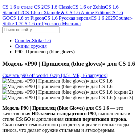
CS 1.6 в стиле CS 2
CS 1.6 Classic
CS 1.6 от Zehhs
CS 1.6
Standoff 2
CS 1.6 от Xtample
🔥 CS 1.6 Anime Edition
CS 1.6
GO
CS 1.6 от Pigeon
CS 1.6 Русская версия
CS 1.6 2025
Counter-
Strike 1.7
CS 1.6 от Русского Мясника
Counter-Strike 1.6
Скины оружия
P90 | Пришелец (blue gloves)
Модель «P90 | Пришелец (blue gloves)» для CS 1.6
Скачать p90-off-world_0.zip
[4.51 МБ, 16 загрузок]
Модель P90 | Пришелец (Blue Gloves) для CS 1.6
— это
качественная
HD-замена стандартного P90
, выполненная в
стиле
CS:GO
и дополненная
синими перчатками игрока
.
Скин имеет темно-синюю расцветку и реалистичные следы
износа, что делает оружие стильным и атмосферным.