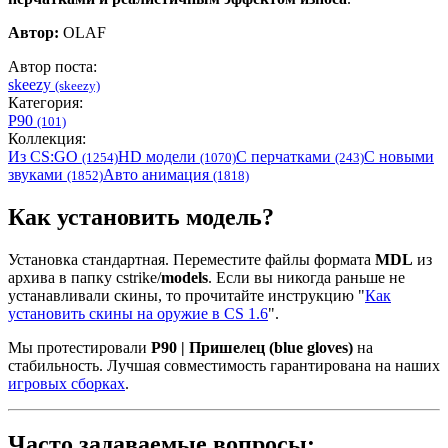
Автор:
OLAF
Автор поста:
skeezy
(skeezy)
Категория:
P90
(101)
Коллекция:
Из CS:GO
HD модели
С перчатками
С новыми
(1254)
(1070)
(243)
звуками
Авто анимация
(1852)
(1818)
Как установить модель?
Установка стандартная. Переместите файлы формата
MDL
из
архива в папку cstrike/
models
. Если вы никогда раньше не
устанавливали скины, то прочитайте инструкцию "
Как
установить скины на оружие в CS 1.6
".
Мы протестировали
P90 | Пришелец (blue gloves)
на
стабильность. Лучшая совместимость гарантирована на наших
игровых сборках
.
Часто задаваемые вопросы: