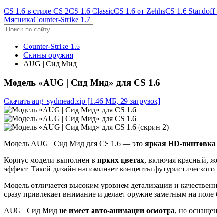
CS 1.6 в стиле CS 2
CS 1.6 Classic
CS 1.6 от Zehhs
CS 1.6 Standoff
Мясника
Counter-Strike 1.7
Counter-Strike 1.6
Скины оружия
AUG | Сид Мид
Модель «AUG | Сид Мид» для CS 1.6
Скачать aug_sydmead.zip
[1.46 МБ, 29 загрузок]
Модель AUG | Сид Мид для CS 1.6 — это
яркая HD-винтовка 
Корпус модели выполнен в
ярких цветах
, включая красный, 
эффект. Такой дизайн напоминает концепты футуристического 
Модель отличается высоким уровнем детализации и качествен
сразу привлекает внимание и делает оружие заметным на поле 
AUG | Сид Мид
не имеет авто-анимации осмотра
, но оснаще