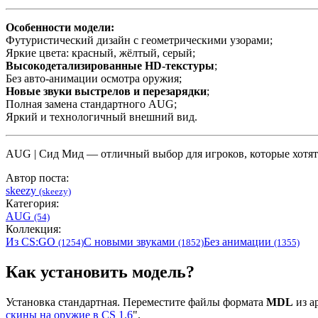
Особенности модели:
Футуристический дизайн с геометрическими узорами;
Яркие цвета: красный, жёлтый, серый;
Высокодетализированные HD-текстуры
;
Без авто-анимации осмотра оружия;
Новые звуки выстрелов и перезарядки
;
Полная замена стандартного AUG;
Яркий и технологичный внешний вид.
AUG | Сид Мид — отличный выбор для игроков, которые хотя
Автор поста:
skeezy
(skeezy)
Категория:
AUG
(54)
Коллекция:
Из CS:GO
С новыми звуками
Без анимации
(1254)
(1852)
(1355)
Как установить модель?
Установка стандартная. Переместите файлы формата
MDL
из ар
скины на оружие в CS 1.6
".