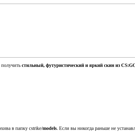
т получить
стильный, футуристический и яркий скин из CS:G
хива в папку cstrike/
models
. Если вы никогда раньше не устана