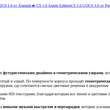
 2
CS 1.6 от Xtample
🔥 CS 1.6 Anime Edition
CS 1.6 GO
CS 1.6 от Pi
с футуристическим дизайном и геометрическими узорами
, к
жёлтый и серый. По поверхности корпуса проходят
геометрическ
оружия, где сочетаются смелые цветовые решения и аккуратные
ными HD-текстурами, благодаря которым все линии и цветовые 
боя.
на
новыми звуками выстрелов и перезарядки
, которые усилив