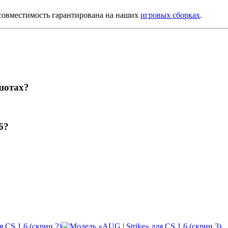
совместимость гарантирована на наших
игровых сборках
.
шотах?
6?