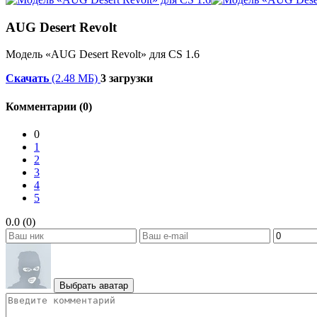
AUG Desert Revolt
Модель «AUG Desert Revolt» для CS 1.6
Скачать
(2.48 МБ)
3 загрузки
Комментарии (0)
0
1
2
3
4
5
0.0 (0)
Выбрать аватар