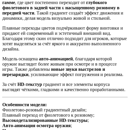
гамме
, где цвет постепенно переходит от
глубокого
фиолетового в задней части
к
насыщенному розовому в
передней части
. Такой градиент создаёт эффект движения и
динамики, делая модель визуально живой и стильной.
Плавные переходы цветов подчёркивают форму винтовки и
придают ей современный и эстетичный внешний вид.
Благодаря этому скин отлично подходит для игроков, которые
хотят выделяться за счёт яркого и аккуратно выполненного
дизайна.
Модель оснащена
авто-анимацией
, благодаря которой
оружие выглядит более живым при осмотре и в процессе
игры. Также добавлены
новые звуки выстрелов и
перезарядки
, усиливающие эффект погружения и реализма.
За счёт
HD-текстур
градиент и все элементы корпуса
выглядят чёткими, гладкими и качественно проработанными.
Особенности модели:
Фиолетово-розовый градиентный дизайн;
Плавный переход от фиолетового к розовому;
Высокодетализированные HD-текстуры
;
Авто-анимация осмотра оружия
;