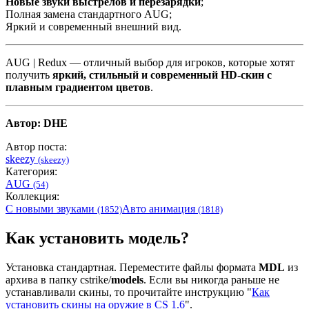
Новые звуки выстрелов и перезарядки
;
Полная замена стандартного AUG;
Яркий и современный внешний вид.
AUG | Redux — отличный выбор для игроков, которые хотят
получить
яркий, стильный и современный HD-скин с
плавным градиентом цветов
.
Автор: DHE
Автор поста:
skeezy
(skeezy)
Категория:
AUG
(54)
Коллекция:
С новыми звуками
Авто анимация
(1852)
(1818)
Как установить модель?
Установка стандартная. Переместите файлы формата
MDL
из
архива в папку cstrike/
models
. Если вы никогда раньше не
устанавливали скины, то прочитайте инструкцию "
Как
установить скины на оружие в CS 1.6
".