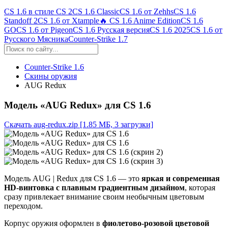
CS 1.6 в стиле CS 2
CS 1.6 Classic
CS 1.6 от Zehhs
CS 1.6
Standoff 2
CS 1.6 от Xtample
🔥 CS 1.6 Anime Edition
CS 1.6
GO
CS 1.6 от Pigeon
CS 1.6 Русская версия
CS 1.6 2025
CS 1.6 от
Русского Мясника
Counter-Strike 1.7
Counter-Strike 1.6
Скины оружия
AUG Redux
Модель «AUG Redux» для CS 1.6
Скачать aug-redux.zip
[1.85 МБ, 3 загрузки]
Модель AUG | Redux для CS 1.6 — это
яркая и современная
HD-винтовка с плавным градиентным дизайном
, которая
сразу привлекает внимание своим необычным цветовым
переходом.
Корпус оружия оформлен в
фиолетово-розовой цветовой