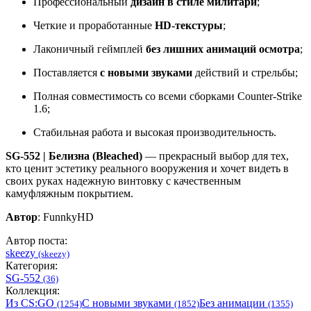
Профессиональный
дизайн в стиле милитари
;
Четкие и проработанные
HD-текстуры
;
Лаконичный геймплей
без лишних анимаций осмотра
;
Поставляется
с новыми звуками
действий и стрельбы;
Полная совместимость со всеми сборками Counter-Strike
1.6;
Стабильная работа и высокая производительность.
SG-552 | Белизна (Bleached)
— прекрасный выбор для тех,
кто ценит эстетику реального вооружения и хочет видеть в
своих руках надежную винтовку с качественным
камуфляжным покрытием.
Автор
: FunnkyHD
Автор поста:
skeezy
(skeezy)
Категория:
SG-552
(36)
Коллекция:
Из CS:GO
С новыми звуками
Без анимации
(1254)
(1852)
(1355)