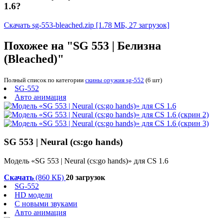
1.6?
Скачать sg-553-bleached.zip
[1.78 МБ, 27 загрузок]
Похожее на "SG 553 | Белизна
(Bleached)"
Полный список по категории
скины оружия sg-552
(6 шт)
SG-552
Авто анимация
SG 553 | Neural (cs:go hands)
Модель «SG 553 | Neural (cs:go hands)» для CS 1.6
Скачать
(860 КБ)
20 загрузок
SG-552
HD модели
С новыми звуками
Авто анимация