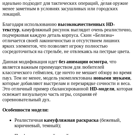
идеально подходит для тактических операций, делая оружие
менее заметным в условиях засушливых или городских
локаций.
Благодаря использованию
высококачественных HD-
текстур
, камуфляжный рисунок выглядит очень реалистично,
подчеркивая каждую деталь корпуса. Скин «Белизна»
отличается своей лаконичностью и отсутствием лишних
ярких элементов, что позволяет игроку полностью
сосредоточиться на стрельбе, не отвлекаясь на пестрые цвета.
Данная модификация идет
без анимации осмотра
, что
является важным преимуществом для любителей
классического геймплея, где ничто не мешает обзору во время
пауз. Тем не менее, модель укомплектована
новыми звуками
,
которые добавляют выстрелам и перезарядке сочности и веса.
Это отличный пример сбалансированной
HD-модели
, которая
освежает визуальную часть игры, сохраняя её
соревновательный дух.
Особенности модели:
Реалистичная
камуфляжная раскраска
(бежевый,
коричневый, темный);