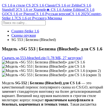
CS 1.6 в стиле CS 2
CS 1.6 Classic
CS 1.6 от Zehhs
CS 1.6
Standoff 2
CS 1.6 от Xtample
🔥 CS 1.6 Anime Edition
CS 1.6
GO
CS 1.6 от Pigeon
CS 1.6 Русская версия
CS 1.6 2025
Counter-
Strike 1.7
CS 1.6 от Русского Мясника
Counter-Strike 1.6
Скины оружия
SG 553 | Белизна (Bleached)
Модель «SG 553 | Белизна (Bleached)» для CS 1.6
Скачать sg-553-bleached.zip
[1.78 МБ, 27 загрузок]
Модель
SG-552 | Белизна (Bleached) для CS 1.6
— это
качественный перенос популярного скина из CS:GO, который
заменяет стандартную винтовку на более детализированный
вариант. Внешний вид оружия выполнен в строгом стиле
милитари: корпус покрыт
практичным камуфляжем в
бежевых, коричневых и темных тонах
. Такая расцветка