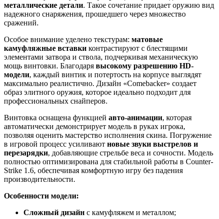
металлические детали
. Такое сочетание придает оружию вид
надежного снаряжения, прошедшего через множество
сражений.
Особое внимание уделено текстурам:
матовые
камуфляжные вставки
контрастируют с блестящими
элементами затвора и ствола, подчеркивая механическую
мощь винтовки. Благодаря
высокому разрешению HD-
модели
, каждый винтик и потертость на корпусе выглядят
максимально реалистично. Дизайн «Comebacker» создает
образ элитного оружия, которое идеально подходит для
профессиональных снайперов.
Винтовка оснащена функцией
авто-анимации
, которая
автоматически демонстрирует модель в руках игрока,
позволяя оценить мастерство исполнения скина. Погружение
в игровой процесс усиливают
новые звуки выстрелов и
перезарядки
, добавляющие стрельбе веса и сочности. Модель
полностью оптимизирована для стабильной работы в Counter-
Strike 1.6, обеспечивая комфортную игру без падения
производительности.
Особенности модели:
Сложный дизайн
с камуфляжем и металлом;