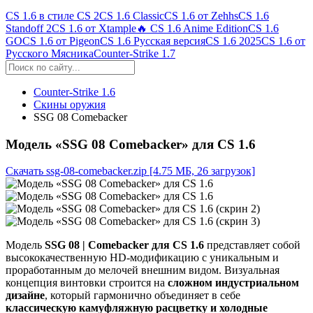
CS 1.6 в стиле CS 2
CS 1.6 Classic
CS 1.6 от Zehhs
CS 1.6
Standoff 2
CS 1.6 от Xtample
🔥 CS 1.6 Anime Edition
CS 1.6
GO
CS 1.6 от Pigeon
CS 1.6 Русская версия
CS 1.6 2025
CS 1.6 от
Русского Мясника
Counter-Strike 1.7
Counter-Strike 1.6
Скины оружия
SSG 08 Comebacker
Модель «SSG 08 Comebacker» для CS 1.6
Скачать ssg-08-comebacker.zip
[4.75 МБ, 26 загрузок]
Модель
SSG 08 | Comebacker для CS 1.6
представляет собой
высококачественную HD-модификацию с уникальным и
проработанным до мелочей внешним видом. Визуальная
концепция винтовки строится на
сложном индустриальном
дизайне
, который гармонично объединяет в себе
классическую камуфляжную расцветку и холодные