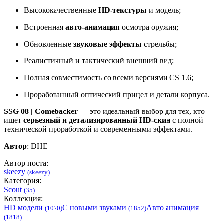
Высококачественные
HD-текстуры
и модель;
Встроенная
авто-анимация
осмотра оружия;
Обновленные
звуковые эффекты
стрельбы;
Реалистичный и тактический внешний вид;
Полная совместимость со всеми версиями CS 1.6;
Проработанный оптический прицел и детали корпуса.
SSG 08 | Comebacker
— это идеальный выбор для тех, кто
ищет
серьезный и детализированный HD-скин
с полной
технической проработкой и современными эффектами.
Автор
: DHE
Автор поста:
skeezy
(skeezy)
Категория:
Scout
(35)
Коллекция:
HD модели
С новыми звуками
Авто анимация
(1070)
(1852)
(1818)