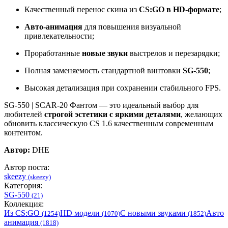
Качественный перенос скина из
CS:GO в HD-формате
;
Авто-анимация
для повышения визуальной
привлекательности;
Проработанные
новые звуки
выстрелов и перезарядки;
Полная заменяемость стандартной винтовки
SG-550
;
Высокая детализация при сохранении стабильного FPS.
SG-550 | SCAR-20 Фантом — это идеальный выбор для
любителей
строгой эстетики с яркими деталями
, желающих
обновить классическую CS 1.6 качественным современным
контентом.
Автор:
DHE
Автор поста:
skeezy
(skeezy)
Категория:
SG-550
(21)
Коллекция:
Из CS:GO
HD модели
С новыми звуками
Авто
(1254)
(1070)
(1852)
анимация
(1818)