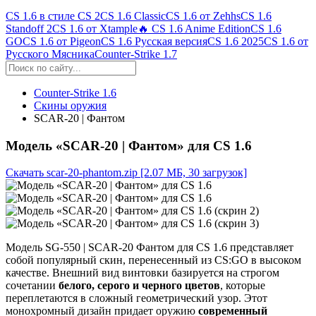
CS 1.6 в стиле CS 2
CS 1.6 Classic
CS 1.6 от Zehhs
CS 1.6
Standoff 2
CS 1.6 от Xtample
🔥 CS 1.6 Anime Edition
CS 1.6
GO
CS 1.6 от Pigeon
CS 1.6 Русская версия
CS 1.6 2025
CS 1.6 от
Русского Мясника
Counter-Strike 1.7
Counter-Strike 1.6
Скины оружия
SCAR-20 | Фантом
Модель «SCAR-20 | Фантом» для CS 1.6
Скачать scar-20-phantom.zip
[2.07 МБ, 30 загрузок]
Модель SG-550 | SCAR-20 Фантом для CS 1.6 представляет
собой популярный скин, перенесенный из CS:GO в высоком
качестве. Внешний вид винтовки базируется на строгом
сочетании
белого, серого и черного цветов
, которые
переплетаются в сложный геометрический узор. Этот
монохромный дизайн придает оружию
современный