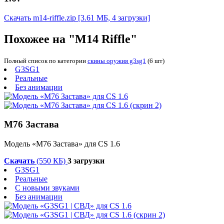
Скачать m14-riffle.zip
[3.61 МБ, 4 загрузки]
Похожее на "M14 Riffle"
Полный список по категории
скины оружия g3sg1
(6 шт)
G3SG1
Реальные
Без анимации
М76 Застава
Модель «М76 Застава» для CS 1.6
Скачать
(550 КБ)
3 загрузки
G3SG1
Реальные
С новыми звуками
Без анимации