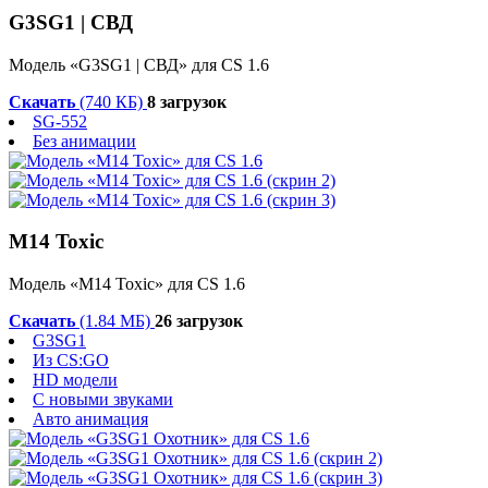
G3SG1 | СВД
Модель «G3SG1 | СВД» для CS 1.6
Скачать
(740 КБ)
8 загрузок
SG-552
Без анимации
M14 Toxic
Модель «M14 Toxic» для CS 1.6
Скачать
(1.84 МБ)
26 загрузок
G3SG1
Из CS:GO
HD модели
С новыми звуками
Авто анимация