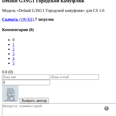
Default G3SG1 Городской камуфляж
Модель «Default G3SG1 Городской камуфляж» для CS 1.6
Скачать
(190 КБ)
7 загрузок
Комментарии (0)
0
1
2
3
4
5
0.0 (0)
Выбрать аватар
😄