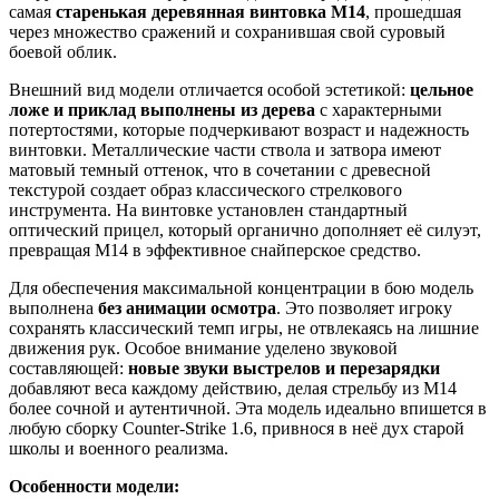
самая
старенькая деревянная винтовка M14
, прошедшая
через множество сражений и сохранившая свой суровый
боевой облик.
Внешний вид модели отличается особой эстетикой:
цельное
ложе и приклад выполнены из дерева
с характерными
потертостями, которые подчеркивают возраст и надежность
винтовки. Металлические части ствола и затвора имеют
матовый темный оттенок, что в сочетании с древесной
текстурой создает образ классического стрелкового
инструмента. На винтовке установлен стандартный
оптический прицел, который органично дополняет её силуэт,
превращая M14 в эффективное снайперское средство.
Для обеспечения максимальной концентрации в бою модель
выполнена
без анимации осмотра
. Это позволяет игроку
сохранять классический темп игры, не отвлекаясь на лишние
движения рук. Особое внимание уделено звуковой
составляющей:
новые звуки выстрелов и перезарядки
добавляют веса каждому действию, делая стрельбу из M14
более сочной и аутентичной. Эта модель идеально впишется в
любую сборку Counter-Strike 1.6, привнося в неё дух старой
школы и военного реализма.
Особенности модели: