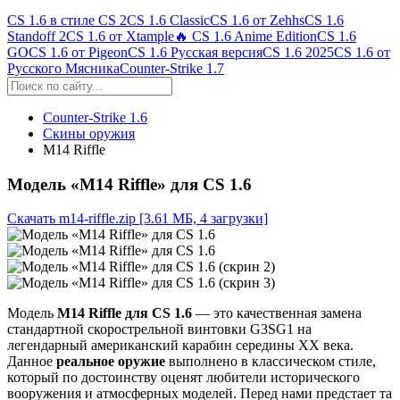
CS 1.6 в стиле CS 2
CS 1.6 Classic
CS 1.6 от Zehhs
CS 1.6
Standoff 2
CS 1.6 от Xtample
🔥 CS 1.6 Anime Edition
CS 1.6
GO
CS 1.6 от Pigeon
CS 1.6 Русская версия
CS 1.6 2025
CS 1.6 от
Русского Мясника
Counter-Strike 1.7
Counter-Strike 1.6
Скины оружия
M14 Riffle
Модель «M14 Riffle» для CS 1.6
Скачать m14-riffle.zip
[3.61 МБ, 4 загрузки]
Модель
M14 Riffle для CS 1.6
— это качественная замена
стандартной скорострельной винтовки G3SG1 на
легендарный американский карабин середины XX века.
Данное
реальное оружие
выполнено в классическом стиле,
который по достоинству оценят любители исторического
вооружения и атмосферных моделей. Перед нами предстает та