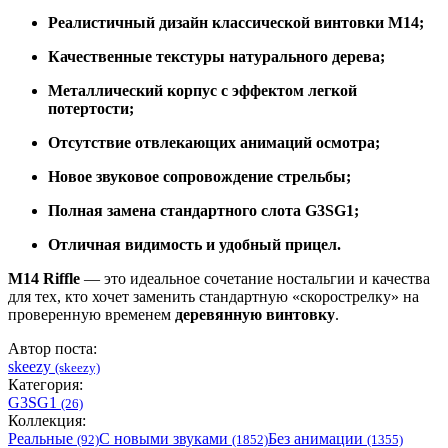
Реалистичный дизайн классической винтовки M14;
Качественные текстуры натурального дерева;
Металлический корпус с эффектом легкой
потертости;
Отсутствие отвлекающих анимаций осмотра;
Новое звуковое сопровождение стрельбы;
Полная замена стандартного слота G3SG1;
Отличная видимость и удобный прицел.
M14 Riffle
— это идеальное сочетание ностальгии и качества
для тех, кто хочет заменить стандартную «скорострелку» на
проверенную временем
деревянную винтовку
.
Автор поста:
skeezy
(skeezy)
Категория:
G3SG1
(26)
Коллекция:
Реальные
С новыми звуками
Без анимации
(92)
(1852)
(1355)