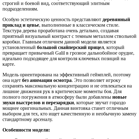
строгий и боевой вид, соответствующий элитным
подразделениям.
Особую эстетическую ценность представляют
деревянный
приклад и цевье
, выполненные в классическом стиле.
Текстура дерева проработана очень детально, создавая
приятный визуальный контраст с темным металлом ствольной
коробки. Главным отличием данной модели является
установленный
большой снайперский прицел
, который
превращает привычный Galil в грозное дальнобойное орудие,
идеально подходящее для контроля ключевых позиций на
карте.
Модель ориентирована на эффективный геймплей, поэтому
она идет
без анимации осмотра
. Это позволяет игроку
сохранять максимальную концентрацию и не отвлекаться на
лишние движения рук в критические моменты боя. Для
полного погружения в атмосферу были добавлены
новые
звуки выстрелов и перезарядки
, которые звучат гораздо
мощнее оригинальных. Данная винтовка станет отличным
выбором для тех, кто ищет качественную и необычную замену
стандартному арсеналу.
Особенности модели: