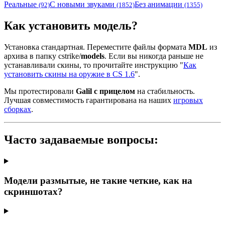
Реальные
С новыми звуками
Без анимации
(92)
(1852)
(1355)
Как установить модель?
Установка стандартная. Переместите файлы формата
MDL
из
архива в папку cstrike/
models
. Если вы никогда раньше не
устанавливали скины, то прочитайте инструкцию "
Как
установить скины на оружие в CS 1.6
".
Мы протестировали
Galil с прицелом
на стабильность.
Лучшая совместимость гарантирована на наших
игровых
сборках
.
Часто задаваемые вопросы:
Модели размытые, не такие четкие, как на
скриншотах?