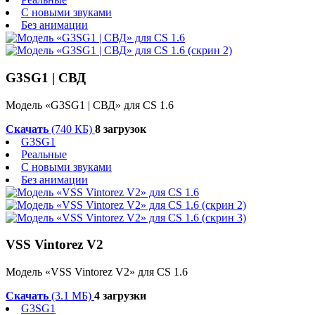
С новыми звуками
Без анимации
G3SG1 | СВД
Модель «G3SG1 | СВД» для CS 1.6
Скачать
(740 КБ)
8 загрузок
G3SG1
Реальные
С новыми звуками
Без анимации
VSS Vintorez V2
Модель «VSS Vintorez V2» для CS 1.6
Скачать
(3.1 МБ)
4 загрузки
G3SG1