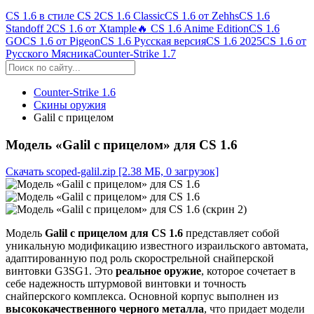
CS 1.6 в стиле CS 2
CS 1.6 Classic
CS 1.6 от Zehhs
CS 1.6
Standoff 2
CS 1.6 от Xtample
🔥 CS 1.6 Anime Edition
CS 1.6
GO
CS 1.6 от Pigeon
CS 1.6 Русская версия
CS 1.6 2025
CS 1.6 от
Русского Мясника
Counter-Strike 1.7
Counter-Strike 1.6
Скины оружия
Galil с прицелом
Модель «Galil с прицелом» для CS 1.6
Скачать scoped-galil.zip
[2.38 МБ, 0 загрузок]
Модель
Galil с прицелом для CS 1.6
представляет собой
уникальную модификацию известного израильского автомата,
адаптированную под роль скорострельной снайперской
винтовки G3SG1. Это
реальное оружие
, которое сочетает в
себе надежность штурмовой винтовки и точность
снайперского комплекса. Основной корпус выполнен из
высококачественного черного металла
, что придает модели