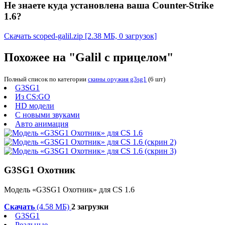
Не знаете куда установлена ваша Counter-Strike
1.6?
Скачать scoped-galil.zip
[2.38 МБ, 0 загрузок]
Похожее на "Galil с прицелом"
Полный список по категории
скины оружия g3sg1
(6 шт)
G3SG1
Из CS:GO
HD модели
С новыми звуками
Авто анимация
G3SG1 Охотник
Модель «G3SG1 Охотник» для CS 1.6
Скачать
(4.58 МБ)
2 загрузки
G3SG1
Реальные