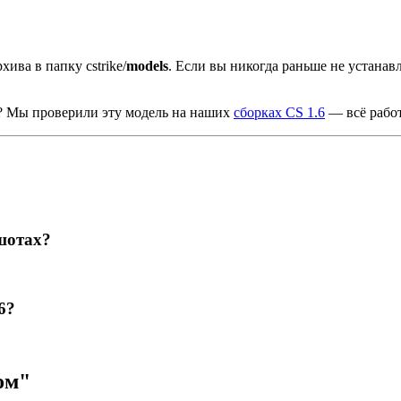
хива в папку cstrike/
models
. Если вы никогда раньше не устана
в? Мы проверили эту модель на наших
сборках CS 1.6
— всё работ
шотах?
6?
ом"