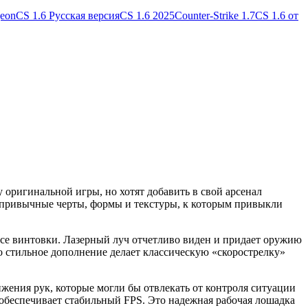
geon
CS 1.6 Русская версия
CS 1.6 2025
Counter-Strike 1.7
CS 1.6 от
 оригинальной игры, но хотят добавить в свой арсенал
 привычные черты, формы и текстуры, к которым привыкли
усе винтовки. Лазерный луч отчетливо виден и придает оружию
но стильное дополнение делает классическую «скорострелку»
жения рук, которые могли бы отвлекать от контроля ситуации
 обеспечивает стабильный FPS. Это надежная рабочая лошадка