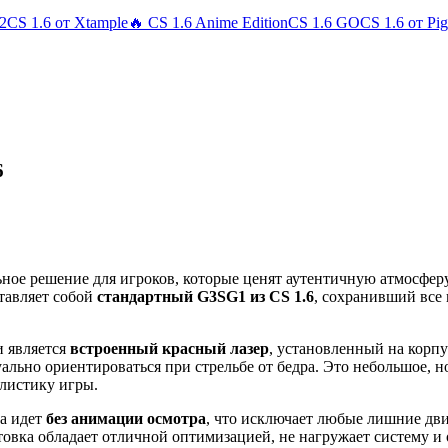
 2
CS 1.6 от Xtample
🔥 CS 1.6 Anime Edition
CS 1.6 GO
CS 1.6 от Pi
6
ное решение для игроков, которые ценят аутентичную атмосферу
тавляет собой
стандартный G3SG1 из CS 1.6
, сохранивший все
и является
встроенный красный лазер
, установленный на корп
ально ориентироваться при стрельбе от бедра. Это небольшое, 
илистику игры.
на идет
без анимации осмотра
, что исключает любые лишние дви
товка обладает отличной оптимизацией, не нагружает систему и