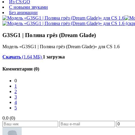
Из CS:GO
С новыми звуками
Без анимации
G3SG1 | Поляна грёз (Dream Glade)
Модель «G3SG1 | Поляна грёз (Dream Glade)» для CS 1.6
Скачать
(1.64 МБ)
1 загрузка
Комментарии (0)
0
1
2
3
4
5
0.0 (0)