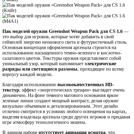
Пак моделей оружия Greenshot Weapon Pack для CS 1.6
—
это выбор для игроков, которые хотят добавить в свой
геймплей энергию неонового света и футуристичный стиль.
Основная концепция оформления арсенала строится на
использовании насыщенного темно-зеленого и кислотно-
салатового цветов. Текстуры оружия представляют собой
уникальный узор, который напоминает
электрические
разряды или светящиеся разломы
, проходящие по всему
корпусу каждой модели.
Благодаря использованию
высококачественных HD-
текстур
, эффект «энергетических трещин» выглядит очень
динамично. На фоне темного матового основания яркие
зеленые линии создают мощный контраст, делая оружие
визуально объемным и детализированным. Этот дизайн
отлично смотрится в условиях любого освещения на картах,
выделяя владельца арсенала среди других игроков и придавая
игре атмосферу технологичного экшена.
В данном наборе
отсутствует анимация осмотра
, что