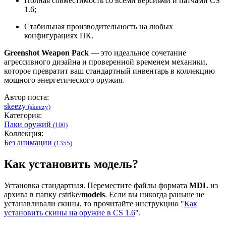
Полная совместимость со всеми версиями и патчами CS
1.6;
Стабильная производительность на любых
конфигурациях ПК.
Greenshot Weapon Pack
— это идеальное сочетание
агрессивного дизайна и проверенной временем механики,
которое превратит ваш стандартный инвентарь в коллекцию
мощного энергетического оружия.
Автор поста:
skeezy
(skeezy)
Категория:
Паки оружий
(100)
Коллекция:
Без анимации
(1355)
Как установить модель?
Установка стандартная. Переместите файлы формата
MDL
из
архива в папку cstrike/
models
. Если вы никогда раньше не
устанавливали скины, то прочитайте инструкцию "
Как
установить скины на оружие в CS 1.6
".