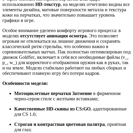
использованию
HD-текстур
, на моделях отчетливо видны все
элементы дизайна, матовые поверхности металла и текстура
кожи на перчатках, что значительно повышает уровень
графики в игре.
Особое внимание уделено комфорту игрового процесса: в
моделях
отсутствует анимация осмотра
. Это позволяет
игрокам не отвлекаться на лишние движения и сохранять
классический ритм стрельбы, что особенно важно в
соревновательных матчах. Пак полностью оптимизирован под
движок GoldSrc, включает в себя все необходимые файлы (v_,
p_, w_) для корректного отображения оружия как в руках, так
и на земле. Модели стабильно работают на любых сборках и
обеспечивают плавную игру без потери кадров.
Особенности модели:
Мотоциклетные перчатки Затмение
в фирменном
черно-сером стиле с желтыми вставками;
Качественные HD-скины из CS:GO
, адаптированные
для CS 1.6;
Строгая и контрастная цветовая палитра
, приятная
для глаз;