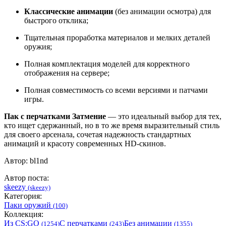
Классические анимации
(без анимации осмотра) для
быстрого отклика;
Тщательная проработка материалов и мелких деталей
оружия;
Полная комплектация моделей для корректного
отображения на сервере;
Полная совместимость со всеми версиями и патчами
игры.
Пак с перчатками Затмение
— это идеальный выбор для тех,
кто ищет сдержанный, но в то же время выразительный стиль
для своего арсенала, сочетая надежность стандартных
анимаций и красоту современных HD-скинов.
Автор: bl1nd
Автор поста:
skeezy
(skeezy)
Категория:
Паки оружий
(100)
Коллекция:
Из CS:GO
С перчатками
Без анимации
(1254)
(243)
(1355)