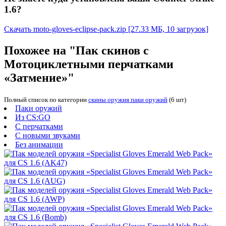
1.6?
Скачать moto-gloves-eclipse-pack.zip
[27.33 МБ, 10 загрузок]
Похожее на "Пак скинов с
Мотоциклетными перчатками
«Затмение»"
Полный список по категории
скины оружия паки оружий
(6 шт)
Паки оружий
Из CS:GO
С перчатками
С новыми звуками
Без анимации