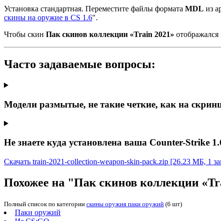
Установка стандартная. Переместите файлы формата
MDL
из ар
скины на оружие в CS 1.6
".
Чтобы скин
Пак скинов коллекции «Train 2021»
отображался 
Часто задаваемые вопросы:
Модели размытые, не такие четкие, как на скрин
Не знаете куда установлена ваша Counter-Strike 1.
Скачать train-2021-collection-weapon-skin-pack.zip
[26.23 МБ, 1 за
Похожее на "Пак скинов коллекции «Tr
Полный список по категории
скины оружия паки оружий
(6 шт)
Паки оружий