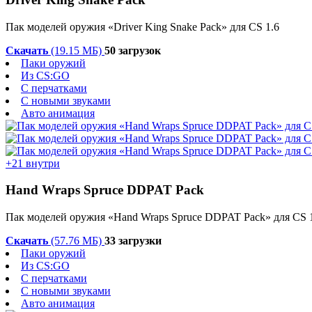
Пак моделей оружия «Driver King Snake Pack» для CS 1.6
Скачать
(19.15 МБ)
50 загрузок
Паки оружий
Из CS:GO
С перчатками
С новыми звуками
Авто анимация
+21 внутри
Hand Wraps Spruce DDPAT Pack
Пак моделей оружия «Hand Wraps Spruce DDPAT Pack» для CS 
Скачать
(57.76 МБ)
33 загрузки
Паки оружий
Из CS:GO
С перчатками
С новыми звуками
Авто анимация