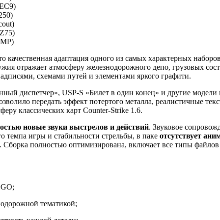
о качественная адаптация одного из самых характерных наборов 
ружия отражает атмосферу железнодорожного депо, грузовых сос
адписями, схемами путей и элементами яркого графити.
нный диспетчер», USP-S «Билет в один конец» и другие модели 
позволило передать эффект потертого металла, реалистичные те
еру классических карт Counter-Strike 1.6.
остью новые звуки выстрелов и действий
. Звуковое сопровож
о темпа игры и стабильности стрельбы, в паке
отсутствует ани
 Сборка полностью оптимизирована, включает все типы файлов (
:GO;
нодорожной тематикой;