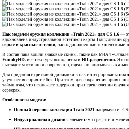
Пак моделей оружия коллекции «Train 2021» для CS 1.6
— эт
вдохновлена индустриальной эстетикой карты Train: дизайн о
серые и красные оттенки
, часто дополненные техническими н
В состав пака вошли знаковые скины, такие как M4A4 «Отдале
FunnkyHD
, все текстуры выполнены в
HD-разрешении
. Это 
выглядит массивно и современно, идеально вписываясь в атмосф
Для придания игре новой динамики в пак интегрированы
полн
улучшает восприятие боя. При этом, для сохранения привычног
таймингам, что исключает задержки при переключении оружия.
серверах.
Особенности модели:
Полный перенос коллекции Train 2021
напрямую из CS
Индустриальный дизайн
с элементами графити и желез