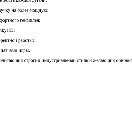
еткость каждой детали;
вучку на более мощную;
мфортного геймплея;
nnkyHD;
рректной работы;
 патчами игры.
дпочитающих строгий индустриальный стиль и желающих обновит