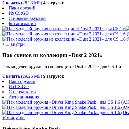
Скачать
(28.28 МБ)
4 загрузки
Паки оружий
Из CS:GO
С новыми звуками
Без анимации
+13 внутри
Пак скинов из коллекции «Dust 2 2021»
Пак моделей оружия из коллекции «Dust 2 2021» для CS 1.6
Скачать
(29.26 МБ)
9 загрузок
Паки оружий
Из CS:GO
С перчатками
Авто анимация
+16 внутри
Driver King Snake Pack