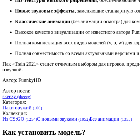
HD-текстуры высокого разрешения
, обеспечивающие ч
Новые звуковые эффекты
, заменяющие стандартную оз
Классические анимации
(без анимации осмотра) для ко
Высокое качество визуализации от известного автора Fu
Полная комплектация всех видов моделей (v, p, w) для ко
Полная совместимость со всеми актуальными версиями и
Пак «Train 2021» станет отличным выбором для игроков, пре
озвучкой.
Автор: FunnkyHD
Автор поста:
skeezy
(skeezy)
Категория:
Паки оружий
(100)
Коллекция:
Из CS:GO
С новыми звуками
Без анимации
(1254)
(1852)
(1355)
Как установить модель?