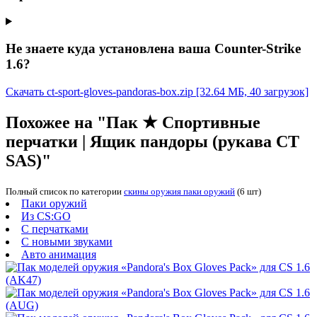
Не знаете куда установлена ваша Counter-Strike
1.6?
Скачать ct-sport-gloves-pandoras-box.zip
[32.64 МБ, 40 загрузок]
Похожее на "Пак ★ Спортивные
перчатки | Ящик пандоры (рукава CT
SAS)"
Полный список по категории
скины оружия паки оружий
(6 шт)
Паки оружий
Из CS:GO
С перчатками
С новыми звуками
Авто анимация