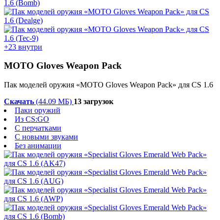
+23 внутри
MOTO Gloves Weapon Pack
Пак моделей оружия «MOTO Gloves Weapon Pack» для CS 1.6
Скачать
(44.09 МБ)
13 загрузок
Паки оружий
Из CS:GO
С перчатками
С новыми звуками
Без анимации