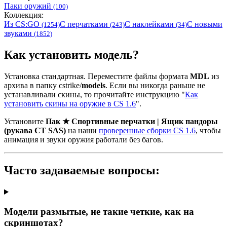
Паки оружий
(100)
Коллекция:
Из CS:GO
С перчатками
С наклейками
С новыми
(1254)
(243)
(34)
звуками
(1852)
Как установить модель?
Установка стандартная. Переместите файлы формата
MDL
из
архива в папку cstrike/
models
. Если вы никогда раньше не
устанавливали скины, то прочитайте инструкцию "
Как
установить скины на оружие в CS 1.6
".
Установите
Пак ★ Спортивные перчатки | Ящик пандоры
(рукава CT SAS)
на наши
проверенные сборки CS 1.6
, чтобы
анимация и звуки оружия работали без багов.
Часто задаваемые вопросы:
Модели размытые, не такие четкие, как на
скриншотах?