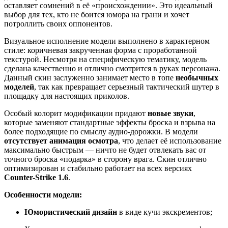
оставляет сомнений в её «происхождении». Это идеальный
выбор для тех, кто не боится юмора на грани и хочет
потроллить своих оппонентов.
Визуальное исполнение модели выполнено в характерном
стиле: коричневая закрученная форма с проработанной
текстурой. Несмотря на специфическую тематику, модель
сделана качественно и отлично смотрится в руках персонажа.
Данный скин заслуженно занимает место в топе
необычных
моделей
, так как превращает серьезный тактический шутер в
площадку для настоящих приколов.
Особый колорит модификации придают
новые звуки
,
которые заменяют стандартные эффекты броска и взрыва на
более подходящие по смыслу аудио-дорожки. В модели
отсутствует анимация осмотра
, что делает её использование
максимально быстрым — ничто не будет отвлекать вас от
точного броска «подарка» в сторону врага. Скин отлично
оптимизирован и стабильно работает на всех версиях
Counter-Strike 1.6
.
Особенности модели:
Юмористический дизайн
в виде кучи экскрементов;