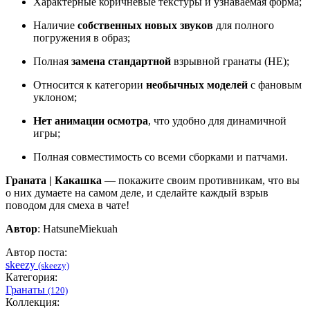
Характерные коричневые текстуры и узнаваемая форма;
Наличие
собственных новых звуков
для полного
погружения в образ;
Полная
замена стандартной
взрывной гранаты (HE);
Относится к категории
необычных моделей
с фановым
уклоном;
Нет анимации осмотра
, что удобно для динамичной
игры;
Полная совместимость со всеми сборками и патчами.
Граната | Какашка
— покажите своим противникам, что вы
о них думаете на самом деле, и сделайте каждый взрыв
поводом для смеха в чате!
Автор
: HatsuneMiekuah
Автор поста:
skeezy
(skeezy)
Категория:
Гранаты
(120)
Коллекция: