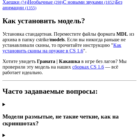
Хаешки
Необычные
С новыми звуками
Без
(74)
(298)
(1852)
анимации
(1355)
Как установить модель?
Установка стандартная. Переместите файлы формата
MDL
из
архива в папку cstrike/
models
. Если вы никогда раньше не
устанавливали скины, то прочитайте инструкцию "
Как
установить скины на оружие в CS 1.6
".
Хотите увидеть
Граната | Какашка
в игре без лагов? Мы
проверили эту модель на наших
сборках CS 1.6
— всё
работает идеально.
Часто задаваемые вопросы:
Модели размытые, не такие четкие, как на
скриншотах?