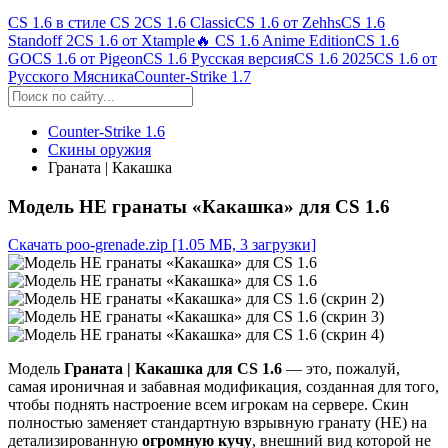
CS 1.6 в стиле CS 2
CS 1.6 Classic
CS 1.6 от Zehhs
CS 1.6
Standoff 2
CS 1.6 от Xtample
🔥 CS 1.6 Anime Edition
CS 1.6
GO
CS 1.6 от Pigeon
CS 1.6 Русская версия
CS 1.6 2025
CS 1.6 от
Русского Мясника
Counter-Strike 1.7
Counter-Strike 1.6
Скины оружия
Граната | Какашка
Модель HE гранаты «Какашка» для CS 1.6
Скачать poo-grenade.zip
[1.05 МБ, 3 загрузки]
Модель
Граната | Какашка для CS 1.6
— это, пожалуй,
самая ироничная и забавная модификация, созданная для того,
чтобы поднять настроение всем игрокам на сервере. Скин
полностью заменяет стандартную взрывную гранату (HE) на
детализированную
огромную кучу
, внешний вид которой не