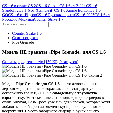
CS 1.6 в стиле CS 2
CS 1.6 Classic
CS 1.6 от Zehhs
CS 1.6
Standoff 2
CS 1.6 от Xtample
🔥 CS 1.6 Anime Edition
CS 1.6
GO
CS 1.6 от Pigeon
CS 1.6 Русская версия
CS 1.6 2025
CS 1.6 от
Русского Мясника
Counter-Strike 1.7
Counter-Strike 1.6
Скины оружия
Pipe Grenade
Модель HE гранаты «Pipe Grenade» для CS 1.6
Скачать pipe-grenade.zip
[159 КБ, 0 загрузок]
Модель
Pipe Grenade для CS 1.6
— это атмосферная и
дерзкая модификация, которая заменяет стандартную
осколочную гранату (HE) на
самодельную трубчатую
взрывчатку
. Этот скин идеально подходит для серверов в
стиле Survival, Post-Apocalypse или для игроков, которые хотят
добавить в свой арсенал элемент кустарного, «уличного»
вооружения. Вместо заводского снаряда в руках вашего