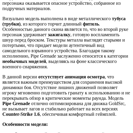
персонажа оказывается опасное устройство, собранное из
подручных материалов.
Визуально модель выполнена в виде металлического
тубуса
(трубки)
, из которого торчит длинный
фитиль
.
Особенностью данного скина является то, что во второй руке
персонаж удерживает
зажигалку
, готовую воспламенить
шнур перед броском. Текстуры металла выглядят старыми и
потертыми, что придает модели аутентичный вид
самодельного взрывного устройства. Благодаря такому
исполнению, Pipe Grenade заслуженно относится к категории
необычных моделей
, выделяясь на фоне классического
военного снаряжения.
В данной версии
отсутствует анимация осмотра
, что
является важным преимуществом для сохранения высокой
динамики боя. Отсутствие лишних движений позволяет
игроку мгновенно подготовить гранату к использованию и не
перекрывать обзор в критические моменты раунда. Модель
Pipe Grenade
отлично оптимизирована для движка GoldSrc,
не вызывает лагов и стабильно работает на всех версиях
Counter-Strike 1.6
, обеспечивая комфортный геймплей.
Особенности модели: