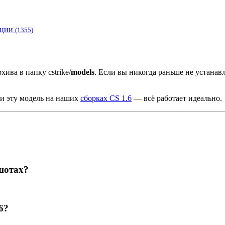
ации
(1355)
хива в папку cstrike/
models
. Если вы никогда раньше не устана
ли эту модель на наших
сборках CS 1.6
— всё работает идеально.
шотах?
6?