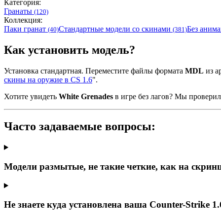
Категория:
Гранаты
(120)
Коллекция:
Паки гранат
Стандартные модели со скинами
Без аним
(40)
(381)
Как установить модель?
Установка стандартная. Переместите файлы формата
MDL
из ар
скины на оружие в CS 1.6
".
Хотите увидеть
White Grenades
в игре без лагов? Мы провери
Часто задаваемые вопросы:
Модели размытые, не такие четкие, как на скрин
Не знаете куда установлена ваша Counter-Strike 1.