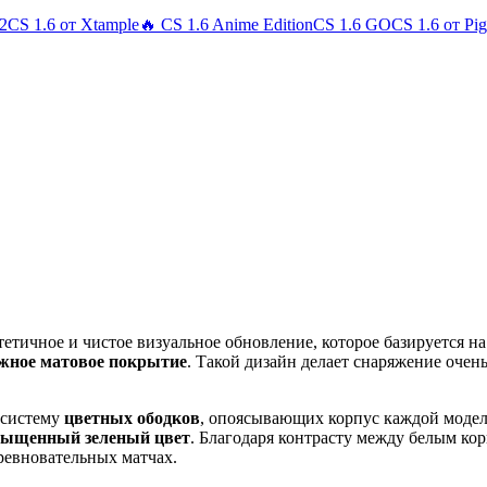
 2
CS 1.6 от Xtample
🔥 CS 1.6 Anime Edition
CS 1.6 GO
CS 1.6 от Pi
тетичное и чистое визуальное обновление, которое базируется н
жное матовое покрытие
. Такой дизайн делает снаряжение очень
 систему
цветных ободков
, опоясывающих корпус каждой модел
сыщенный зеленый цвет
. Благодаря контрасту между белым к
ревновательных матчах.