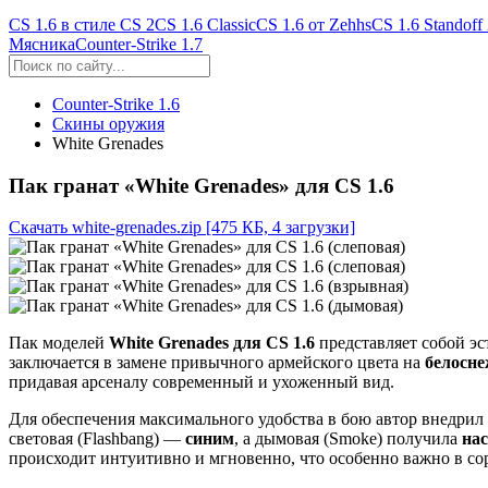
CS 1.6 в стиле CS 2
CS 1.6 Classic
CS 1.6 от Zehhs
CS 1.6 Standoff
Мясника
Counter-Strike 1.7
Counter-Strike 1.6
Скины оружия
White Grenades
Пак гранат «White Grenades» для CS 1.6
Скачать white-grenades.zip
[475 КБ, 4 загрузки]
Пак моделей
White Grenades для CS 1.6
представляет собой эс
заключается в замене привычного армейского цвета на
белосне
придавая арсеналу современный и ухоженный вид.
Для обеспечения максимального удобства в бою автор внедрил
световая (Flashbang) —
синим
, а дымовая (Smoke) получила
на
происходит интуитивно и мгновенно, что особенно важно в со