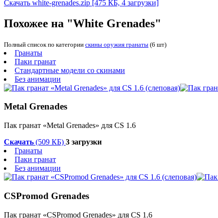
Скачать white-grenades.zip
[475 КБ, 4 загрузки]
Похожее на "White Grenades"
Полный список по категории
скины оружия гранаты
(6 шт)
Гранаты
Паки гранат
Стандартные модели со скинами
Без анимации
Metal Grenades
Пак гранат «Metal Grenades» для CS 1.6
Скачать
(509 КБ)
3 загрузки
Гранаты
Паки гранат
Без анимации
CSPromod Grenades
Пак гранат «CSPromod Grenades» для CS 1.6