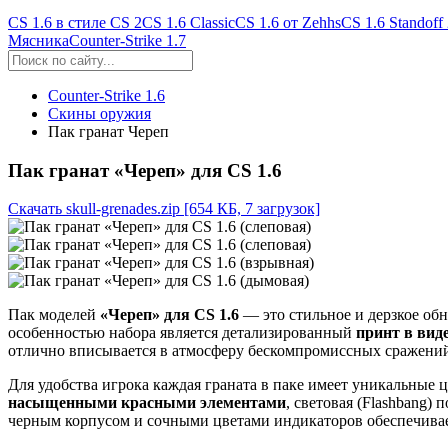
CS 1.6 в стиле CS 2
CS 1.6 Classic
CS 1.6 от Zehhs
CS 1.6 Standoff
Мясника
Counter-Strike 1.7
Counter-Strike 1.6
Скины оружия
Пак гранат Череп
Пак гранат «Череп» для CS 1.6
Скачать skull-grenades.zip
[654 КБ, 7 загрузок]
Пак моделей
«Череп» для CS 1.6
— это стильное и дерзкое обн
особенностью набора является детализированный
принт в вид
отлично вписывается в атмосферу бескомпромиссных сражени
Для удобства игрока каждая граната в паке имеет уникальные 
насыщенными красными элементами
, световая (Flashbang)
черным корпусом и сочными цветами индикаторов обеспечивае