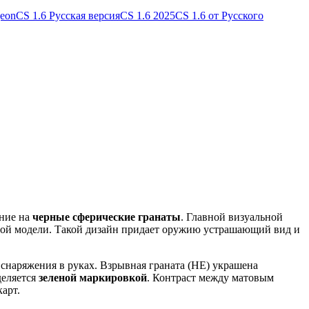
geon
CS 1.6 Русская версия
CS 1.6 2025
CS 1.6 от Русского
ение на
черные сферические гранаты
. Главной визуальной
дой модели. Такой дизайн придает оружию устрашающий вид и
 снаряжения в руках. Взрывная граната (HE) украшена
деляется
зеленой маркировкой
. Контраст между матовым
арт.