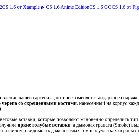
 2
CS 1.6 от Xtample
🔥 CS 1.6 Anime Edition
CS 1.6 GO
CS 1.6 от Pi
овление вашего арсенала, которое заменяет стандартное снаряж
е черепа со скрещенными костями
, нанесенный на корпус каж
й.
цветовые вставки, которые позволяют мгновенно определить тип
 получила
яркие голубые вставки
, а дымовая граната (Smoke) вы
т отличную видимость даже в самых темных участках игровых к