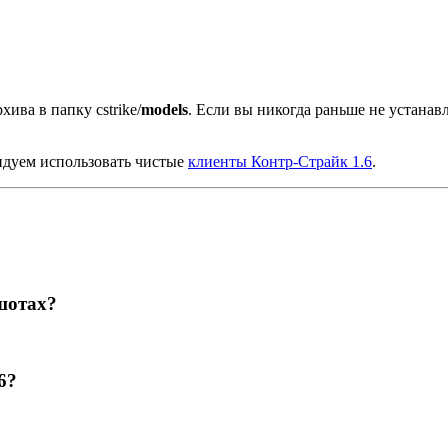
хива в папку cstrike/
models
. Если вы никогда раньше не устана
ндуем использовать чистые
клиенты Контр-Страйк 1.6
.
шотах?
6?