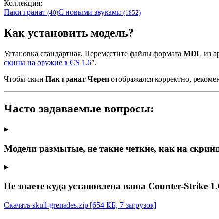
Коллекция:
Паки гранат
С новыми звуками
(40)
(1852)
Как установить модель?
Установка стандартная. Переместите файлы формата
MDL
из ар
скины на оружие в CS 1.6
".
Чтобы скин
Пак гранат Череп
отображался корректно, рекоме
Часто задаваемые вопросы:
Модели размытые, не такие четкие, как на скрин
Не знаете куда установлена ваша Counter-Strike 1.
Скачать skull-grenades.zip
[654 КБ, 7 загрузок]