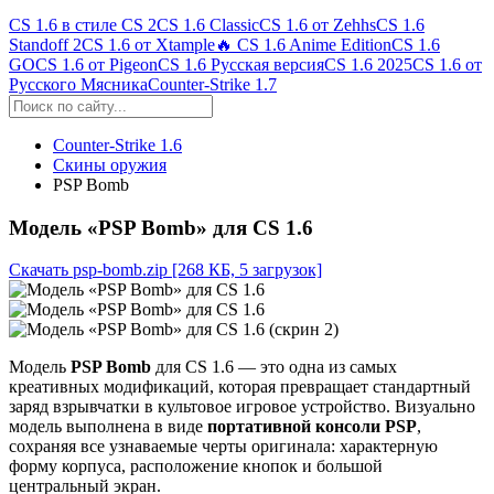
CS 1.6 в стиле CS 2
CS 1.6 Classic
CS 1.6 от Zehhs
CS 1.6
Standoff 2
CS 1.6 от Xtample
🔥 CS 1.6 Anime Edition
CS 1.6
GO
CS 1.6 от Pigeon
CS 1.6 Русская версия
CS 1.6 2025
CS 1.6 от
Русского Мясника
Counter-Strike 1.7
Counter-Strike 1.6
Скины оружия
PSP Bomb
Модель «PSP Bomb» для CS 1.6
Скачать psp-bomb.zip
[268 КБ, 5 загрузок]
Модель
PSP Bomb
для CS 1.6 — это одна из самых
креативных модификаций, которая превращает стандартный
заряд взрывчатки в культовое игровое устройство. Визуально
модель выполнена в виде
портативной консоли PSP
,
сохраняя все узнаваемые черты оригинала: характерную
форму корпуса, расположение кнопок и большой
центральный экран.