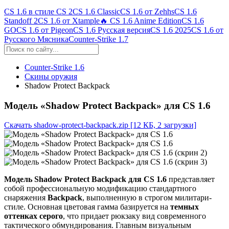
CS 1.6 в стиле CS 2
CS 1.6 Classic
CS 1.6 от Zehhs
CS 1.6
Standoff 2
CS 1.6 от Xtample
🔥 CS 1.6 Anime Edition
CS 1.6
GO
CS 1.6 от Pigeon
CS 1.6 Русская версия
CS 1.6 2025
CS 1.6 от
Русского Мясника
Counter-Strike 1.7
Counter-Strike 1.6
Скины оружия
Shadow Protect Backpack
Модель «Shadow Protect Backpack» для CS 1.6
Скачать shadow-protect-backpack.zip
[12 КБ, 2 загрузки]
Модель Shadow Protect Backpack для CS 1.6
представляет
собой профессиональную модификацию стандартного
снаряжения
Backpack
, выполненную в строгом милитари-
стиле. Основная цветовая гамма базируется на
темных
оттенках серого
, что придает рюкзаку вид современного
тактического обмундирования. Главным визуальным