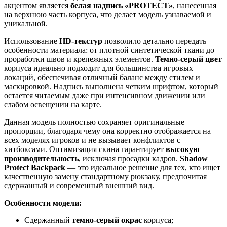
акцентом является
белая надпись «PROTECT»
, нанесенная
на верхнюю часть корпуса, что делает модель узнаваемой и
уникальной.
Использование
HD-текстур
позволило детально передать
особенности материала: от плотной синтетической ткани до
проработки швов и крепежных элементов.
Темно-серый цвет
корпуса идеально подходит для большинства игровых
локаций, обеспечивая отличный баланс между стилем и
маскировкой. Надпись выполнена четким шрифтом, который
остается читаемым даже при интенсивном движении или
слабом освещении на карте.
Данная модель полностью сохраняет оригинальные
пропорции, благодаря чему она корректно отображается на
всех моделях игроков и не вызывает конфликтов с
хитбоксами. Оптимизация скина гарантирует
высокую
производительность
, исключая просадки кадров.
Shadow
Protect Backpack
— это идеальное решение для тех, кто ищет
качественную замену стандартному рюкзаку, предпочитая
сдержанный и современный внешний вид.
Особенности модели:
Сдержанный
темно-серый окрас
корпуса;