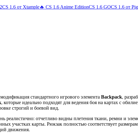
 2
CS 1.6 от Xtample
🔥 CS 1.6 Anime Edition
CS 1.6 GO
CS 1.6 от Pi
 модификация стандартного игрового элемента
Backpack
, разр
х
, которые идеально подходят для ведения боя на картах с обил
овке строгий и боевой вид.
ень реалистично: отчетливо видны плетения ткани, ремни и эле
енных участках карты. Рюкзак полностью соответствует размерам
ций движения.