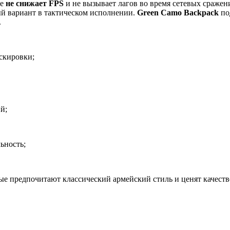
ие
не снижает FPS
и не вызывает лагов во время сетевых сражени
й вариант в тактическом исполнении.
Green Camo Backpack
по
.
скировки;
й;
ьность;
ые предпочитают классический армейский стиль и ценят качест