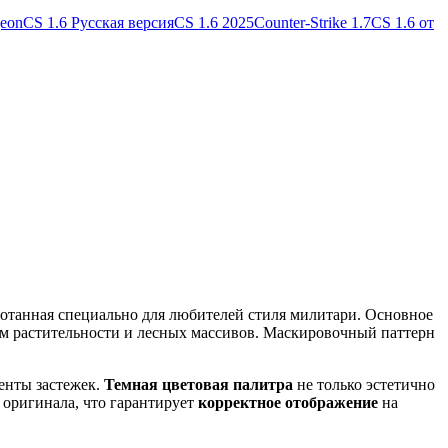
geon
CS 1.6 Русская версия
CS 1.6 2025
Counter-Strike 1.7
CS 1.6 от
аботанная специально для любителей стиля милитари. Основное
ием растительности и лесных массивов. Маскировочный паттерн
менты застежек.
Темная цветовая палитра
не только эстетично
 оригинала, что гарантирует
корректное отображение
на