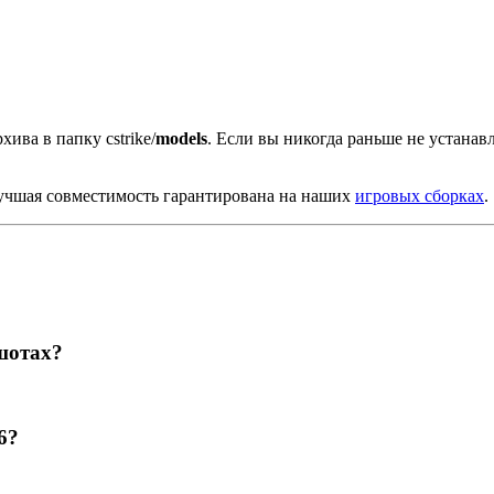
хива в папку cstrike/
models
. Если вы никогда раньше не устана
учшая совместимость гарантирована на наших
игровых сборках
.
шотах?
6?