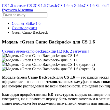
CS 1.6 в стиле CS 2
CS 1.6 Classic
CS 1.6 от Zehhs
CS 1.6 Standoff
Русского Мясника
Counter-Strike 1.6
Скины оружия
Green Camo Backpack
Модель «Green Camo Backpack» для CS 1.6
Скачать green-camo-backpack.zip
[12 КБ, 2 загрузки]
Модель Green Camo Backpack для CS 1.6
— это классическая
оформление выполнено в
темно-зеленых камуфляжных тона
равномерно распределен по всей поверхности, придавая экипир
Благодаря проработанным
HD-текстурам
, модель выглядит оч
смотрится, но и помогает игроку быть менее заметным в затен
спине персонажа без искажения визуальной модели или анима