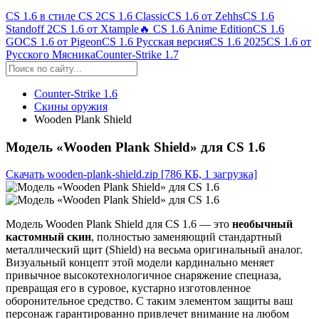
CS 1.6 в стиле CS 2
CS 1.6 Classic
CS 1.6 от Zehhs
CS 1.6
Standoff 2
CS 1.6 от Xtample
🔥 CS 1.6 Anime Edition
CS 1.6
GO
CS 1.6 от Pigeon
CS 1.6 Русская версия
CS 1.6 2025
CS 1.6 от
Русского Мясника
Counter-Strike 1.7
Counter-Strike 1.6
Скины оружия
Wooden Plank Shield
Модель «Wooden Plank Shield» для CS 1.6
Скачать wooden-plank-shield.zip
[786 КБ, 1 загрузка]
Модель Wooden Plank Shield для CS 1.6 — это
необычный
кастомный скин
, полностью заменяющий стандартный
металлический щит (Shield) на весьма оригинальный аналог.
Визуальный концепт этой модели кардинально меняет
привычное высокотехнологичное снаряжение спецназа,
превращая его в суровое, кустарно изготовленное
оборонительное средство. С таким элементом защиты ваш
персонаж гарантированно привлечет внимание на любом