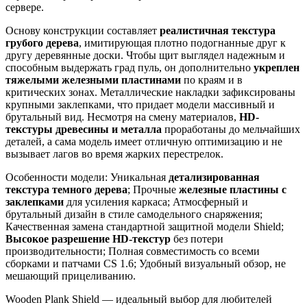
сервере.
Основу конструкции составляет
реалистичная текстура
грубого дерева
, имитирующая плотно подогнанные друг к
другу деревянные доски. Чтобы щит выглядел надежным и
способным выдержать град пуль, он дополнительно
укреплен
тяжелыми железными пластинами
по краям и в
критических зонах. Металлические накладки зафиксированы
крупными заклепками, что придает модели массивный и
брутальный вид. Несмотря на смену материалов,
HD-
текстуры древесины и металла
проработаны до мельчайших
деталей, а сама модель имеет отличную оптимизацию и не
вызывает лагов во время жарких перестрелок.
Особенности модели: Уникальная
детализированная
текстура темного дерева
; Прочные
железные пластины с
заклепками
для усиления каркаса; Атмосферный и
брутальный дизайн в стиле самодельного снаряжения;
Качественная замена стандартной защитной модели Shield;
Высокое разрешение HD-текстур
без потери
производительности; Полная совместимость со всеми
сборками и патчами CS 1.6; Удобный визуальный обзор, не
мешающий прицеливанию.
Wooden Plank Shield — идеальный выбор для любителей