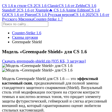
CS 1.6 в стиле CS 2
CS 1.6 Classic
CS 1.6 от Zehhs
CS 1.6
Standoff 2
CS 1.6 от Xtample
🔥 CS 1.6 Anime Edition
CS 1.6
GO
CS 1.6 от Pigeon
CS 1.6 Русская версия
CS 1.6 2025
CS 1.6 от
Русского Мясника
Counter-Strike 1.7
Counter-Strike 1.6
Скины оружия
Greenspade Shield
Модель «Greenspade Shield» для CS 1.6
Скачать greenspade-shield.zip
[935 КБ, 3 загрузки]
Модель Greenspade Shield для CS 1.6 — это
эффектный
кастомный скин
, предназначенный для полной замены
стандартного защитного снаряжения (Shield). Визуальный
стиль этой модификации построен на строгом контрасте
темных и кислотно-зеленых тонов, что придает элементу
защиты футуристический, геймерский и слегка агрессивный
внешний вид, который гарантированно оценят любители
стильных кастомизаций.