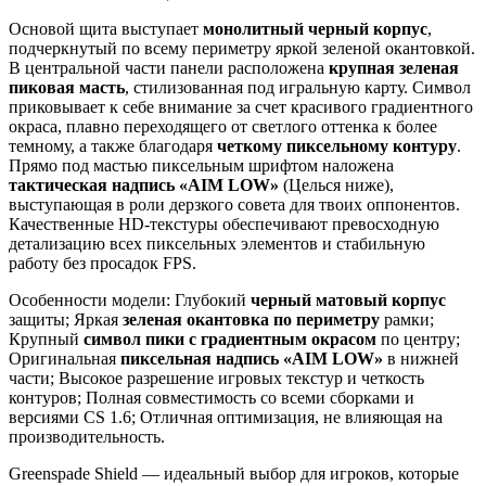
Основой щита выступает
монолитный черный корпус
,
подчеркнутый по всему периметру яркой зеленой окантовкой.
В центральной части панели расположена
крупная зеленая
пиковая масть
, стилизованная под игральную карту. Символ
приковывает к себе внимание за счет красивого градиентного
окраса, плавно переходящего от светлого оттенка к более
темному, а также благодаря
четкому пиксельному контуру
.
Прямо под мастью пиксельным шрифтом наложена
тактическая надпись «AIM LOW»
(Целься ниже),
выступающая в роли дерзкого совета для твоих оппонентов.
Качественные HD-текстуры обеспечивают превосходную
детализацию всех пиксельных элементов и стабильную
работу без просадок FPS.
Особенности модели: Глубокий
черный матовый корпус
защиты; Яркая
зеленая окантовка по периметру
рамки;
Крупный
символ пики с градиентным окрасом
по центру;
Оригинальная
пиксельная надпись «AIM LOW»
в нижней
части; Высокое разрешение игровых текстур и четкость
контуров; Полная совместимость со всеми сборками и
версиями CS 1.6; Отличная оптимизация, не влияющая на
производительность.
Greenspade Shield — идеальный выбор для игроков, которые