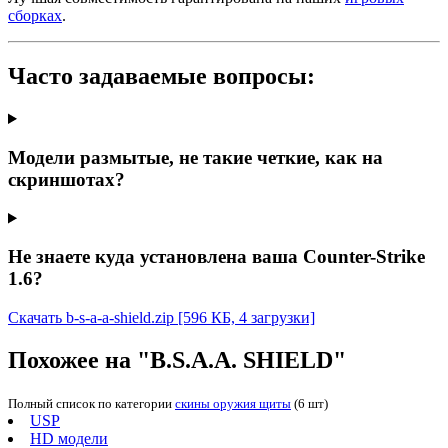
сборках
.
Часто задаваемые вопросы:
Модели размытые, не такие четкие, как на
скриншотах?
Не знаете куда установлена ваша Counter-Strike
1.6?
Скачать b-s-a-a-shield.zip
[596 КБ, 4 загрузки]
Похожее на "B.S.A.A. SHIELD"
Полный список по категории
скины оружия щиты
(6 шт)
USP
HD модели