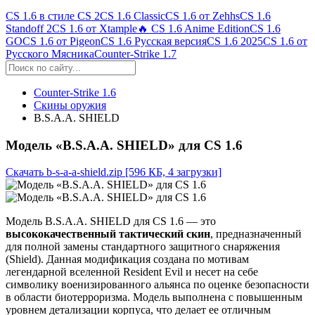
CS 1.6 в стиле CS 2
CS 1.6 Classic
CS 1.6 от Zehhs
CS 1.6
Standoff 2
CS 1.6 от Xtample
🔥 CS 1.6 Anime Edition
CS 1.6
GO
CS 1.6 от Pigeon
CS 1.6 Русская версия
CS 1.6 2025
CS 1.6 от
Русского Мясника
Counter-Strike 1.7
Counter-Strike 1.6
Скины оружия
B.S.A.A. SHIELD
Модель «B.S.A.A. SHIELD» для CS 1.6
Скачать b-s-a-a-shield.zip
[596 КБ, 4 загрузки]
Модель B.S.A.A. SHIELD для CS 1.6 — это
высококачественный тактический скин
, предназначенный
для полной замены стандартного защитного снаряжения
(Shield). Данная модификация создана по мотивам
легендарной вселенной Resident Evil и несет на себе
символику военизированного альянса по оценке безопасности
в области биотерроризма. Модель выполнена с повышенным
уровнем детализации корпуса, что делает ее отличным