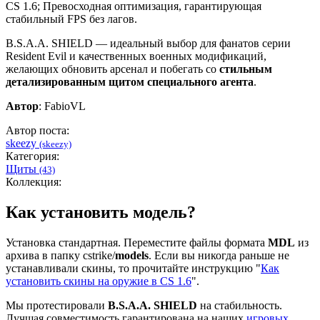
CS 1.6; Превосходная оптимизация, гарантирующая
стабильный FPS без лагов.
B.S.A.A. SHIELD — идеальный выбор для фанатов серии
Resident Evil и качественных военных модификаций,
желающих обновить арсенал и побегать со
стильным
детализированным щитом специального агента
.
Автор
: FabioVL
Автор поста:
skeezy
(skeezy)
Категория:
Щиты
(43)
Коллекция:
Как установить модель?
Установка стандартная. Переместите файлы формата
MDL
из
архива в папку cstrike/
models
. Если вы никогда раньше не
устанавливали скины, то прочитайте инструкцию "
Как
установить скины на оружие в CS 1.6
".
Мы протестировали
B.S.A.A. SHIELD
на стабильность.
Лучшая совместимость гарантирована на наших
игровых