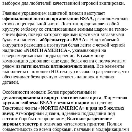
выбором для любителей качественной игровой экипировки.
Главным украшением защитной панели выступает
официальный логотип организации BSAA
, расположенный
строго в центральной части. Логотип представляет собой
круглую эмблему со стилизованным земным шаром на темно-
синем фоне, поверх которого яркими красными заглавными
буквами нанесена
аббревиатура «BSAA»
. Над эмблемой
аккуратно размещена изогнутая белая лента с четкой черной
надписью
«NORTH AMERICA»
, указывающей на
североамериканское подразделение. В самом низу
композицию дополняет еще одна белая лента с полукруглым
рядом из
пяти желтых пятиконечных звезд
. Все элементы
выполнены с помощью HD-текстур высокого разрешения, что
обеспечивает безупречную четкость нашивок и мелких
деталей.
Особенности модели: Более проработанный и
детализированный корпус тактического щита
; Фирменная
круглая эмблема BSAA с земным шаром
по центру;
Текстовые ленты
«NORTH AMERICA» и ряд из 5 желтых
звезд
; Атмосферный дизайн, идеально подходящий под
сеттинг борьбы с терроризмом;
Высокое разрешение
игровых текстур
и отличная читаемость принтов; Полная
совместимость со всеми сборками, патчами и модификациями