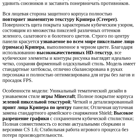
удивить союзников и заставить понервничать противников.
Вся лицевая сторона защитного корпуса полностью
повторяет знаменитую текстуру Крипера (Creeper)
.
Поверхность щита покрыта характерным кубическим узором,
состоящим из множества пикселей различных оттенков
зеленого, салатового и болотного цветов. Строго по центру
панели красуется
узнаваемое во всем мире пиксельное лицо
(гримаса) Крипера
, выполненное в черном цвете. Благодаря
использованию
высококачественных HD-текстур
, все
кубические элементы и контуры рисунка выглядят идеально
четко, сохраняя фирменный олдскульный стиль. Модель имеет
стандартные хитбоксы, отлично сбалансирована в руках
персонажа и полностью оптимизирована для игры без лагов и
просадок FPS.
Особенности модели: Уникальный тематический дизайн в
узнаваемом стиле
игры Minecraft
; Полное покрытие корпуса
зеленой пиксельной текстурой
; Четкий и детализированный
принт лица Крипера по центру
панели; Отличная шуточная
замена стандартного армейского снаряжения Shield;
Высокое
разрешение графики
с сохранением кубической стилистики;
Полная совместимость со всеми актуальными сборками и
версиями CS 1.6; Стабильная работа игрового процесса без
потери производительности.