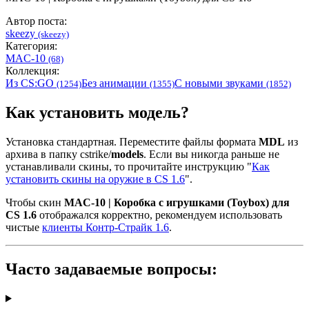
Автор поста:
skeezy
(skeezy)
Категория:
MAC-10
(68)
Коллекция:
Из CS:GO
Без анимации
С новыми звуками
(1254)
(1355)
(1852)
Как установить модель?
Установка стандартная. Переместите файлы формата
MDL
из
архива в папку cstrike/
models
. Если вы никогда раньше не
устанавливали скины, то прочитайте инструкцию "
Как
установить скины на оружие в CS 1.6
".
Чтобы скин
MAC-10 | Коробка с игрушками (Toybox) для
CS 1.6
отображался корректно, рекомендуем использовать
чистые
клиенты Контр-Страйк 1.6
.
Часто задаваемые вопросы: