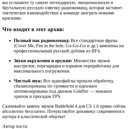
вы услышите ту самую легендарную, эмоциональную и
брутальную русскую озвучку радиокоманд, которая заставит
тактическое взаимодействие в команде заиграть новыми
красками.
Что входит в этот архив:
Полный пак радиокоманд:
Все стандартные фразы
(Cover Me, Fire in the hole, Go-Go-Go и др.) заменены на
профессиональный русский дубляж из BF4.
Звуки окружения и оружия:
Множество звуков
выстрелов, перезарядки и взрывов переработаны для
максимального погружения.
Чистый звук:
Все аудиофайлы прошли обработку,
сбалансированы по громкости и идеально
оптимизированы под движок GoldSrc — никаких
хрипов и просадок FPS.
Скачивайте замену звуков Battlefield 4 для CS 1.6 прямо сейчас
абсолютно бесплатно. Почувствуйте динамику современного
шутера в классической обертке!
Автор поста: