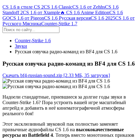
CS 1.6 в стиле CS 2
CS 1.6 Classic
CS 1.6 от Zehhs
CS 1.6
Standoff 2
CS 1.6 от Xtample
🔥 CS 1.6 Anime Edition
CS 1.6
GO
CS 1.6 от Pigeon
CS 1.6 Русская версия
CS 1.6 2025
CS 1.6 от
Русского Мясника
Counter-Strike 1.7
Counter-Strike 1.6
Звуки
Русская озвучка радио-команд из BF4 для CS 1.6
Русская озвучка радио-команд из BF4 для CS 1.6
Скачать bf4-russian-sound.zip
[2.33 МБ, 35 загрузок]
Надоели стандартные, приевшиеся за долгие годы звуки в
Counter-Strike 1.6? Пора устроить вашей игре масштабный
апгрейд и добавить в неё кинематографичной атмосферы
реального боя!
Этот эксклюзивный звуковой пак полностью заменяет
привычные аудиофайлы CS 1.6 на
высококачественные
ресурсы из Battlefield 4
. Теперь вместо монотонных приказов