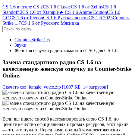
CS 1.6 в стиле CS 2
CS 1.6 Classic
CS 1.6 от Zehhs
CS 1.6
Standoff 2
CS 1.6 от Xtample
🔥 CS 1.6 Anime Edition
CS 1.6
GO
CS 1.6 от Pigeon
CS 1.6 Русская версия
CS 1.6 2025
Counter-
Strike 1.7
CS 1.6 от Русского Мясника
Counter-Strike 1.6
Звуки
Женская озвучка радио-команд из CSO для CS 1.6
Замена стандартного радио CS 1.6 на
качественную женскую озвучку из Counter-Strike
Online.
Скачать cso_female_voice.zip
[1007 КБ, 14 загрузок]
Если вы ищете способ кастомизировать свою CS 1.6, но
цените качество официальных игровых ресурсов, этот архив
— то, что нужно. Перед вами полный комплект женских