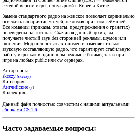
радио-команд из Counter-Strike Online (CSO) — знаменитой
сетевой версии игры, популярной в Корее и Китае.
Замена стандартного радио на женское позволяет кардинально
освежить восприятие матчей, не ломая при этом геймплей.
Все команды (приказы, ответы, предупреждения о гранатах)
переведены на этот пак. Скачивая данный архив, вы
получаете чистый звук без сторонней рекламы, шумов или
шипения. Мод полностью автономен и заменяет только
звуковую составляющую радио, что гарантирует стабильную
работу игры как в одиночном режиме с ботами, так и при
игре на любых public или cw серверах.
Автор поста:
skeezy
(skeezy)
Категория:
Английские
(7)
Коллекция:
Данный файл полностью совместим с нашими актуальными
сборками CS 1.6
.
Часто задаваемые вопросы: