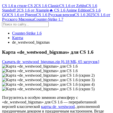
CS 1.6 в стиле CS 2
CS 1.6 Classic
CS 1.6 от Zehhs
CS 1.6
Standoff 2
CS 1.6 от Xtample
🔥 CS 1.6 Anime Edition
CS 1.6
GO
CS 1.6 от Pigeon
CS 1.6 Русская версия
CS 1.6 2025
CS 1.6 от
Русского Мясника
Counter-Strike 1.7
Counter-Strike 1.6
Карты
de_westwood_bigxmas
Карта «de_westwood_bigxmas» для CS 1.6
Скачать de_westwood_bigxmas.zip
[6.18 МБ, 65 загрузок]
Погрузитесь в особую зимнюю атмосферу с
«de_westwood_bigxmas» для CS 1.6 — переработанной
версией классической
карты de_westwood
, дополненной
праздничным декором и праздничным настроением. Везде