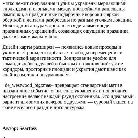
мягко лежит снег, здания и улицы украшены мерцающими
гирляндами и огоньками, между постройками развешаны
лампочки, а праздничные подарочные коробки с яркой
обёрткой и лентами разбросаны по разным уголкам локации.
Новогодний антураж дополняется деталями вроде
праздничных украшений, создающих ощущение праздника
даже в самом жарком бою.
Дизайн карты расширен — появились новые проходы и
укромные тропы, что добавляет свободы перемещения и
тактической вариативности. Зонирование удобно для
командных боёв, дуэлей и быстрых столкновений: узкие
коридоры, просторные площади и укрытия дают шанс как
снайперам, так и штурмовикам.
«de_westwood_bigxmas» превращает стандартный матч в
праздничное событие: огни, снег, украшения и новогоднее
настроение делают каждый раунд особенным. Это идеальный
вариант для зимних вечеров с друзьями — суровый экшен на
фоне весёлого праздничного антуража.
Автор: Searfoss