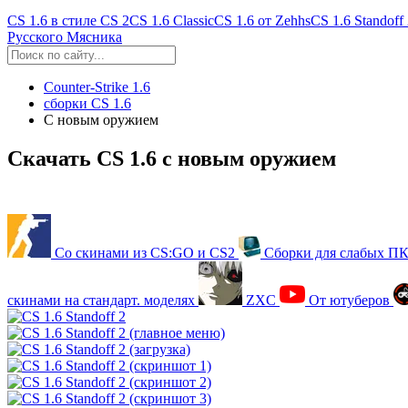
CS 1.6 в стиле CS 2
CS 1.6 Classic
CS 1.6 от Zehhs
CS 1.6 Standoff
Русского Мясника
Counter-Strike 1.6
cборки CS 1.6
С новым оружием
Скачать CS 1.6 с новым оружием
Со скинами из CS:GO и CS2
Сборки для слабых П
скинами на стандарт. моделях
ZXC
От ютуберов