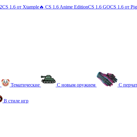
 2
CS 1.6 от Xtample
🔥 CS 1.6 Anime Edition
CS 1.6 GO
CS 1.6 от Pi
К
Тематические
С новым оружием
С перча
В стиле игр