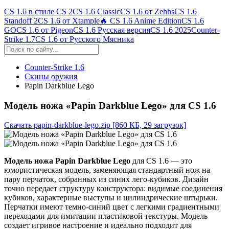
CS 1.6 в стиле CS 2
CS 1.6 Classic
CS 1.6 от Zehhs
CS 1.6
Standoff 2
CS 1.6 от Xtample
🔥 CS 1.6 Anime Edition
CS 1.6
GO
CS 1.6 от Pigeon
CS 1.6 Русская версия
CS 1.6 2025
Counter-
Strike 1.7
CS 1.6 от Русского Мясника
Counter-Strike 1.6
Скины оружия
Papin Darkblue Lego
Модель ножа «Papin Darkblue Lego» для CS 1.6
Скачать papin-darkblue-lego.zip
[860 КБ, 29 загрузок]
Модель ножа Papin Darkblue Lego
для CS 1.6 — это
юмористическая модель, заменяющая стандартный нож на
пару перчаток, собранных из синих лего-кубиков. Дизайн
точно передает структуру конструктора: видимые соединения
кубиков, характерные выступы и цилиндрические штырьки.
Перчатки имеют темно-синий цвет с легкими градиентными
переходами для имитации пластиковой текстуры. Модель
создает игривое настроение и идеально подходит для