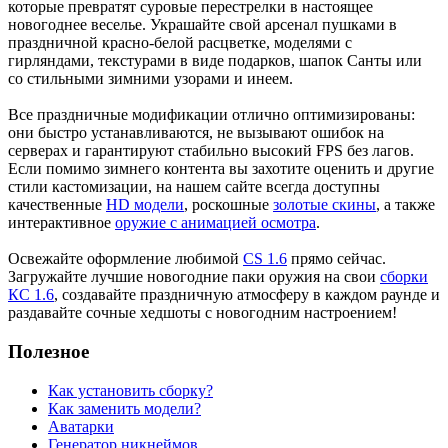
которые превратят суровые перестрелки в настоящее
новогоднее веселье. Украшайте свой арсенал пушками в
праздничной красно-белой расцветке, моделями с
гирляндами, текстурами в виде подарков, шапок Санты или
со стильными зимними узорами и инеем.
Все праздничные модификации отлично оптимизированы:
они быстро устанавливаются, не вызывают ошибок на
серверах и гарантируют стабильно высокий FPS без лагов.
Если помимо зимнего контента вы захотите оценить и другие
стили кастомизации, на нашем сайте всегда доступны
качественные
HD модели
, роскошные
золотые скины
, а также
интерактивное
оружие с анимацией осмотра
.
Освежайте оформление любимой
CS 1.6
прямо сейчас.
Загружайте лучшие новогодние паки оружия на свои
сборки
КС 1.6
, создавайте праздничную атмосферу в каждом раунде и
раздавайте сочные хедшоты с новогодним настроением!
Полезное
Как установить сборку?
Как заменить модели?
Аватарки
Генератор никнеймов