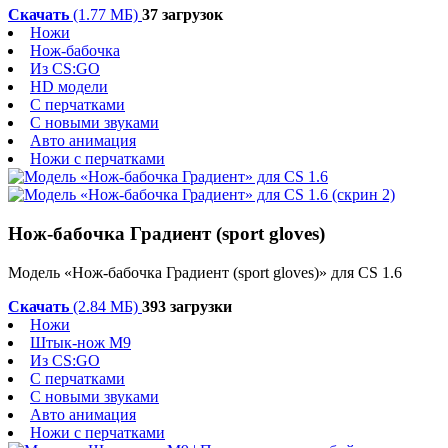
Скачать
(1.77 МБ)
37 загрузок
Ножи
Нож-бабочка
Из CS:GO
HD модели
С перчатками
С новыми звуками
Авто анимация
Ножи с перчатками
Нож-бабочка Градиент (sport gloves)
Модель «Нож-бабочка Градиент
(sport gloves)
» для CS 1.6
Скачать
(2.84 МБ)
393 загрузки
Ножи
Штык-нож М9
Из CS:GO
С перчатками
С новыми звуками
Авто анимация
Ножи с перчатками