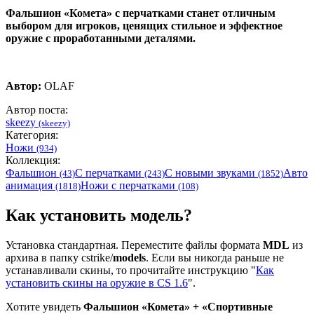
Фальшион «Комета» с перчатками станет отличным
выбором для игроков, ценящих стильное и эффектное
оружие с проработанными деталями.
Автор:
OLAF
Автор поста:
skeezy
(skeezy)
Категория:
Ножи
(934)
Коллекция:
Фальшион
С перчатками
С новыми звуками
Авто
(43)
(243)
(1852)
анимация
Ножи с перчатками
(1818)
(108)
Как установить модель?
Установка стандартная. Переместите файлы формата
MDL
из
архива в папку cstrike/
models
. Если вы никогда раньше не
устанавливали скины, то прочитайте инструкцию "
Как
установить скины на оружие в CS 1.6
".
Хотите увидеть
Фальшион «Комета» + «Спортивные