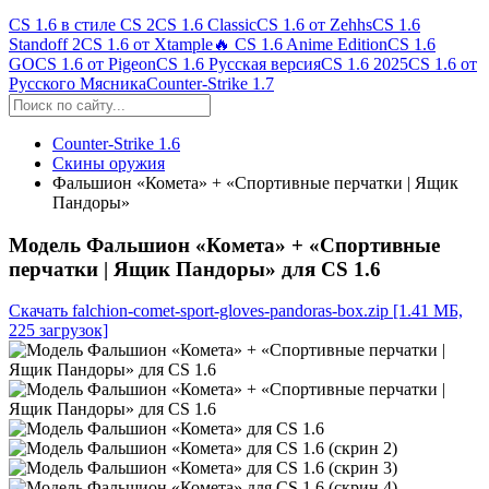
CS 1.6 в стиле CS 2
CS 1.6 Classic
CS 1.6 от Zehhs
CS 1.6
Standoff 2
CS 1.6 от Xtample
🔥 CS 1.6 Anime Edition
CS 1.6
GO
CS 1.6 от Pigeon
CS 1.6 Русская версия
CS 1.6 2025
CS 1.6 от
Русского Мясника
Counter-Strike 1.7
Counter-Strike 1.6
Скины оружия
Фальшион «Комета» + «Спортивные перчатки | Ящик
Пандоры»
Модель Фальшион «Комета» + «Спортивные
перчатки | Ящик Пандоры» для CS 1.6
Скачать falchion-comet-sport-gloves-pandoras-box.zip
[1.41 МБ,
225 загрузок]