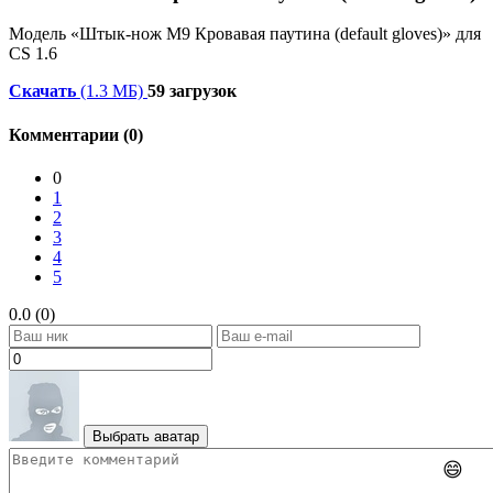
Модель «Штык-нож М9 Кровавая паутина (default gloves)» для
CS 1.6
Скачать
(1.3 МБ)
59 загрузок
Комментарии (0)
0
1
2
3
4
5
0.0 (0)
Выбрать аватар
😄