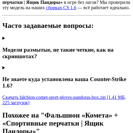
перчатки | Ящик Пандоры»
в игре без лагов? Мы проверили
эту модель на наших
сборках CS 1.6
— всё работает идеально.
Часто задаваемые вопросы:
Модели размытые, не такие четкие, как на
скриншотах?
Не знаете куда установлена ваша Counter-Strike
1.6?
Скачать falchion-comet-sport-gloves-pandoras-box.zip
[1.41 МБ,
225 загрузок]
Похожее на "Фальшион «Комета» +
«Спортивные перчатки | Ящик
Пандоры»"