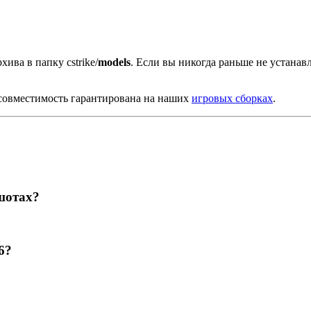
хива в папку cstrike/
models
. Если вы никогда раньше не устана
совместимость гарантирована на наших
игровых сборках
.
шотах?
6?