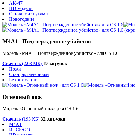
AK-47
HD модели
С новыми звуками
Новогодние
M4A1 | Подтвержденное убийство
Модель «M4A1 | Подтвержденное убийство» для CS 1.6
Скачать
(2.63 МБ)
19 загрузок
Ножи
Стандартные ножи
Без анимации
Огненный нож
Модель «Огненный нож» для CS 1.6
Скачать
(193 КБ)
32 загрузки
M4A1
Из CS:GO