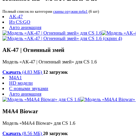
Полный список по категории
скины оружия m4a1
(6 шт)
AK-47
Из CS:GO
Авто анимация
АК-47 | Огненный змей
Модель «АК-47 | Огненный змей» для CS 1.6
Скачать
(4.83 МБ)
12 загрузок
M4A1
HD модели
С новыми звуками
Авто анимация
M4A4 Biowar
Модель «M4A4 Biowar» для CS 1.6
Скачать
(8.56 МБ)
20 загрузок