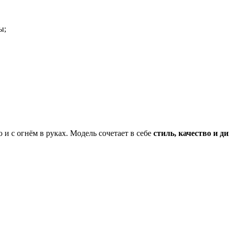
ы;
о и с огнём в руках. Модель сочетает в себе
стиль, качество и д