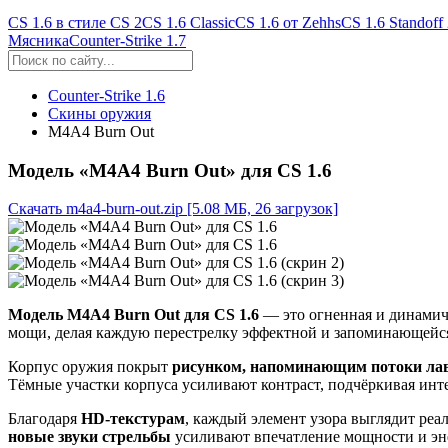
CS 1.6 в стиле CS 2
CS 1.6 Classic
CS 1.6 от Zehhs
CS 1.6 Standoff
Мясника
Counter-Strike 1.7
Counter-Strike 1.6
Скины оружия
M4A4 Burn Out
Модель «M4A4 Burn Out» для CS 1.6
Скачать m4a4-burn-out.zip
[5.08 МБ, 26 загрузок]
Модель M4A4 Burn Out для CS 1.6
— это огненная и динамич
мощи, делая каждую перестрелку эффектной и запоминающейс
Корпус оружия покрыт
рисунком, напоминающим потоки ла
Тёмные участки корпуса усиливают контраст, подчёркивая инте
Благодаря
HD-текстурам
, каждый элемент узора выглядит реа
новые звуки стрельбы
усиливают впечатление мощности и эн