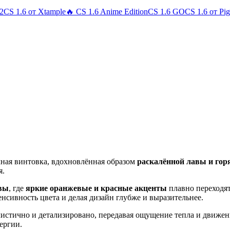
 2
CS 1.6 от Xtample
🔥 CS 1.6 Anime Edition
CS 1.6 GO
CS 1.6 от Pi
ная винтовка, вдохновлённая образом
раскалённой лавы и гор
я.
вы
, где
яркие оранжевые и красные акценты
плавно переходят
нсивность цвета и делая дизайн глубже и выразительнее.
листично и детализировано, передавая ощущение тепла и движе
ергии.