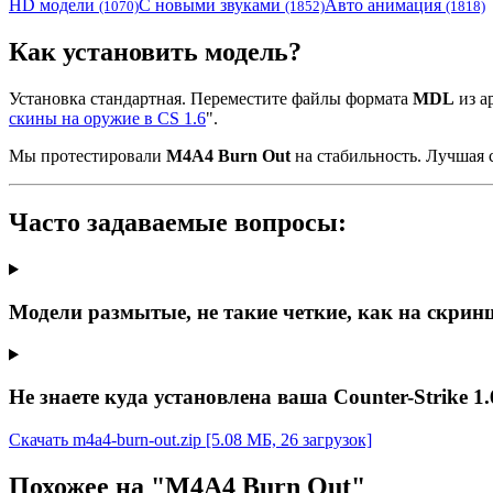
HD модели
С новыми звуками
Авто анимация
(1070)
(1852)
(1818)
Как установить модель?
Установка стандартная. Переместите файлы формата
MDL
из ар
скины на оружие в CS 1.6
".
Мы протестировали
M4A4 Burn Out
на стабильность. Лучшая 
Часто задаваемые вопросы:
Модели размытые, не такие четкие, как на скрин
Не знаете куда установлена ваша Counter-Strike 1.
Скачать m4a4-burn-out.zip
[5.08 МБ, 26 загрузок]
Похожее на "M4A4 Burn Out"