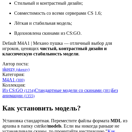
Стильный и контрастный дизайн;
Совместимость со всеми серверами CS 1.6;
Лёгкая и стабильная модель;
Вдохновлена скинами из CS:GO.
Default M4A1 | Механо пушка — отличный выбор для
игроков, ценящих
чистый, контрастный дизайн и
классическую стабильность модели
.
Автор поста:
skeezy
(skeezy)
Категория:
M4A1
(300)
Коллекция:
Из CS:GO
Стандартные модели со скинами
Без
(1254)
(381)
анимации
(1355)
Как установить модель?
Установка стандартная. Переместите файлы формата
MDL
из
архива в папку cstrike/
models
. Если вы никогда раньше не
устанавливали скины, то прочитайте инструкцию "
Как