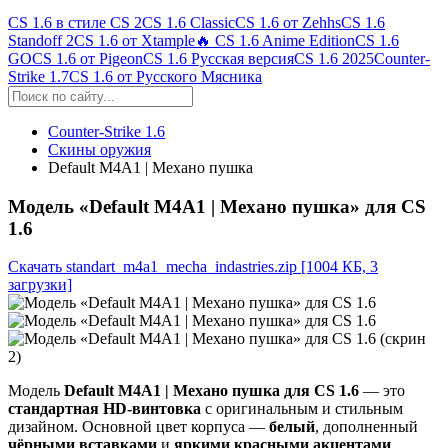
CS 1.6 в стиле CS 2
CS 1.6 Classic
CS 1.6 от Zehhs
CS 1.6
Standoff 2
CS 1.6 от Xtample
🔥 CS 1.6 Anime Edition
CS 1.6
GO
CS 1.6 от Pigeon
CS 1.6 Русская версия
CS 1.6 2025
Counter-
Strike 1.7
CS 1.6 от Русского Мясника
Counter-Strike 1.6
Скины оружия
Default M4A1 | Механо пушка
Модель «Default M4A1 | Механо пушка» для CS
1.6
Скачать standart_m4a1_mecha_indastries.zip
[1004 КБ, 3
загрузки]
Модель
Default M4A1 | Механо пушка для CS 1.6
— это
стандартная HD-винтовка
с оригинальным и стильным
дизайном. Основной цвет корпуса —
белый
, дополненный
чёрными вставками
и
яркими красными акцентами
,