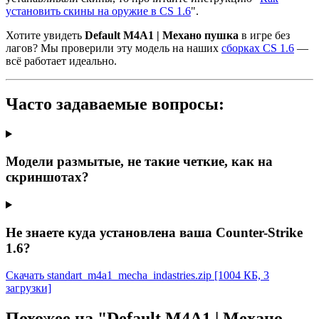
установить скины на оружие в CS 1.6
".
Хотите увидеть
Default M4A1 | Механо пушка
в игре без
лагов? Мы проверили эту модель на наших
сборках CS 1.6
—
всё работает идеально.
Часто задаваемые вопросы:
Модели размытые, не такие четкие, как на
скриншотах?
Не знаете куда установлена ваша Counter-Strike
1.6?
Скачать standart_m4a1_mecha_indastries.zip
[1004 КБ, 3
загрузки]
Похожее на "Default M4A1 | Механо