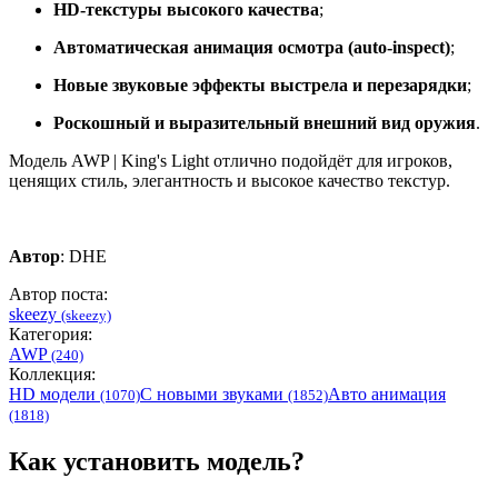
HD-текстуры высокого качества
;
Автоматическая анимация осмотра (auto-inspect)
;
Новые звуковые эффекты выстрела и перезарядки
;
Роскошный и выразительный внешний вид оружия
.
Модель AWP | King's Light отлично подойдёт для игроков,
ценящих стиль, элегантность и высокое качество текстур.
Автор
: DHE
Автор поста:
skeezy
(skeezy)
Категория:
AWP
(240)
Коллекция:
HD модели
С новыми звуками
Авто анимация
(1070)
(1852)
(1818)
Как установить модель?