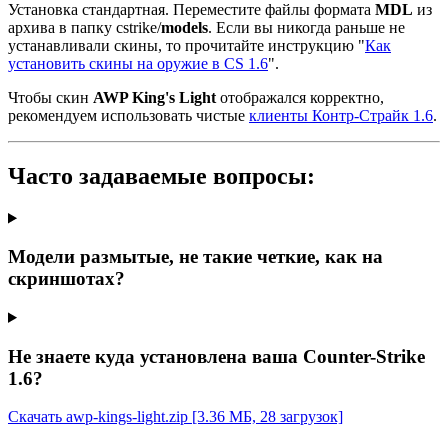
Установка стандартная. Переместите файлы формата
MDL
из
архива в папку cstrike/
models
. Если вы никогда раньше не
устанавливали скины, то прочитайте инструкцию "
Как
установить скины на оружие в CS 1.6
".
Чтобы скин
AWP King's Light
отображался корректно,
рекомендуем использовать чистые
клиенты Контр-Страйк 1.6
.
Часто задаваемые вопросы:
Модели размытые, не такие четкие, как на
скриншотах?
Не знаете куда установлена ваша Counter-Strike
1.6?
Скачать awp-kings-light.zip
[3.36 МБ, 28 загрузок]