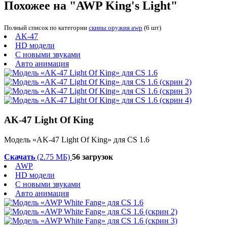
Похожее на "AWP King's Light"
Полный список по категории
скины оружия awp
(6 шт)
AK-47
HD модели
С новыми звуками
Авто анимация
AK-47 Light Of King
Модель «AK-47 Light Of King» для CS 1.6
Скачать
(2.75 МБ)
56 загрузок
AWP
HD модели
С новыми звуками
Авто анимация