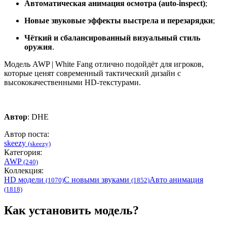
Автоматическая анимация осмотра (auto-inspect)
;
Новые звуковые эффекты выстрела и перезарядки
;
Чёткий и сбалансированный визуальный стиль
оружия
.
Модель AWP | White Fang отлично подойдёт для игроков,
которые ценят современный тактический дизайн с
высококачественными HD-текстурами.
Автор
: DHE
Автор поста:
skeezy
(skeezy)
Категория:
AWP
(240)
Коллекция:
HD модели
С новыми звуками
Авто анимация
(1070)
(1852)
(1818)
Как установить модель?