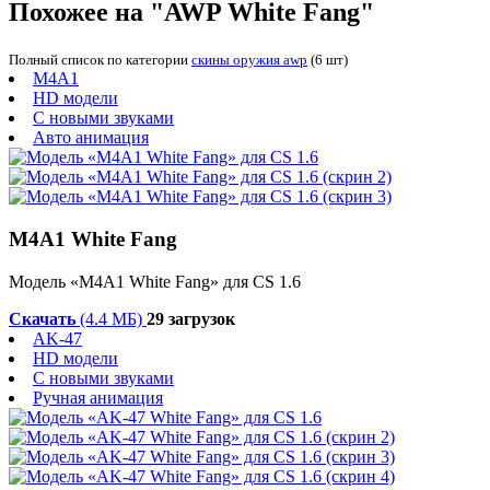
Похожее на "AWP White Fang"
Полный список по категории
скины оружия awp
(6 шт)
M4A1
HD модели
С новыми звуками
Авто анимация
M4A1 White Fang
Модель «M4A1 White Fang» для CS 1.6
Скачать
(4.4 МБ)
29 загрузок
AK-47
HD модели
С новыми звуками
Ручная анимация