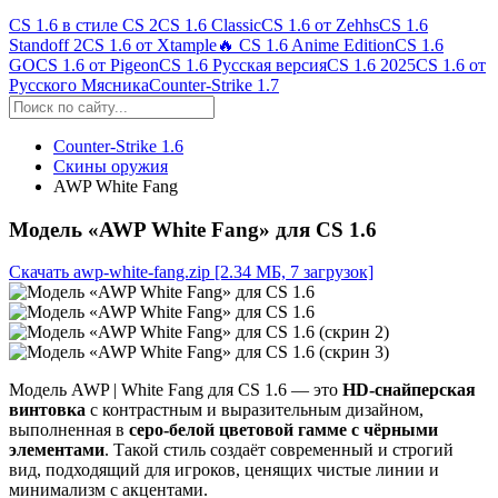
CS 1.6 в стиле CS 2
CS 1.6 Classic
CS 1.6 от Zehhs
CS 1.6
Standoff 2
CS 1.6 от Xtample
🔥 CS 1.6 Anime Edition
CS 1.6
GO
CS 1.6 от Pigeon
CS 1.6 Русская версия
CS 1.6 2025
CS 1.6 от
Русского Мясника
Counter-Strike 1.7
Counter-Strike 1.6
Скины оружия
AWP White Fang
Модель «AWP White Fang» для CS 1.6
Скачать awp-white-fang.zip
[2.34 МБ, 7 загрузок]
Модель AWP | White Fang для CS 1.6 — это
HD-снайперская
винтовка
с контрастным и выразительным дизайном,
выполненная в
серо-белой цветовой гамме с чёрными
элементами
. Такой стиль создаёт современный и строгий
вид, подходящий для игроков, ценящих чистые линии и
минимализм с акцентами.