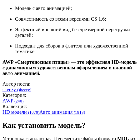
Модель с авто-анимацией;
Совместимость со всеми версиями CS 1.6;
Эффектный внешний вид без чрезмерной перегрузки
деталей;
Подходит для сборок в фэнтези или художественной
тематике.
AWP «Смертоносные птицы» — это эффектная HD-модель
с динамичным художественным оформлением и плавной
авто-анимацией.
Автор поста:
skeezy
(skeezy)
Категория:
AWP
(240)
Коллекция:
HD модели
Авто анимация
(1070)
(1818)
Как установить модель?
Установка стандартная. Переместите файлы формата
MDL
из