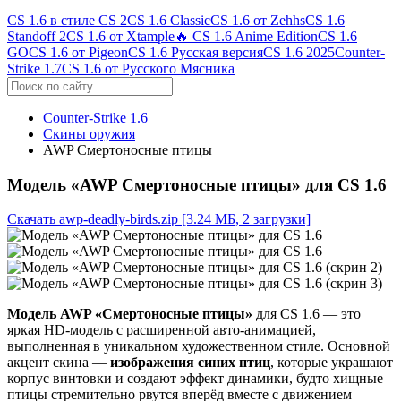
CS 1.6 в стиле CS 2
CS 1.6 Classic
CS 1.6 от Zehhs
CS 1.6
Standoff 2
CS 1.6 от Xtample
🔥 CS 1.6 Anime Edition
CS 1.6
GO
CS 1.6 от Pigeon
CS 1.6 Русская версия
CS 1.6 2025
Counter-
Strike 1.7
CS 1.6 от Русского Мясника
Counter-Strike 1.6
Скины оружия
AWP Смертоносные птицы
Модель «AWP Смертоносные птицы» для CS 1.6
Скачать awp-deadly-birds.zip
[3.24 МБ, 2 загрузки]
Модель AWP «Смертоносные птицы»
для CS 1.6 — это
яркая HD-модель с расширенной авто-анимацией,
выполненная в уникальном художественном стиле. Основной
акцент скина —
изображения синих птиц
, которые украшают
корпус винтовки и создают эффект динамики, будто хищные
птицы стремительно рвутся вперёд вместе с движением