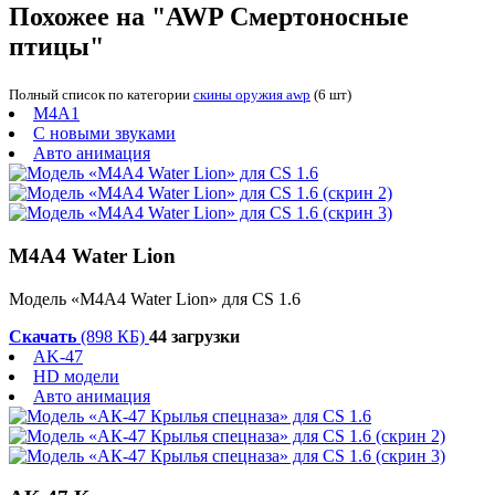
Похожее на "AWP Смертоносные
птицы"
Полный список по категории
скины оружия awp
(6 шт)
M4A1
С новыми звуками
Авто анимация
M4A4 Water Lion
Модель «M4A4 Water Lion» для CS 1.6
Скачать
(898 КБ)
44 загрузки
AK-47
HD модели
Авто анимация