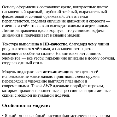
Основу оформления составляют яркие, контрастные цвета:
насыщенный красный, глубокий зелёный, выразительный
фиолетовый и сочный оранжевый. Эти оттенки
переплетаются, создавая ощущение движения и скорости —
именно за счёт этого скин выглядит живым и агрессивным.
Линии направлены вдоль корпуса, что усиливает эффект
динамики и подчёркивает название модели.
Текстура выполнена в
HD-качестве
, благодаря чему линии
рисунка остаются чёткими, а насыщенность цветов
выделяется особенно сильно. На винтовке нет лишних
элементов — все узоры гармонично вписаны в форму оружия,
создавая единый стиль.
Модель поддерживает
авто-анимацию
, что делает её
использование максимально приятным: смена оружия,
перезарядка и удержание выглядят плавными и
современными. Такой AWP идеально подойдёт игрокам,
которым нравятся насыщенные, агрессивные и динамичные
скины с мощной визуальной подачей.
Особенности модели:
• Яркий, многослойный рисунок фантастического существа