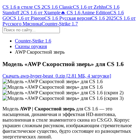
CS 1.6 в стиле CS 2
CS 1.6 Classic
CS 1.6 от Zehhs
CS 1.6
Standoff 2
CS 1.6 от Xtample
🔥 CS 1.6 Anime Edition
CS 1.6
GO
CS 1.6 от Pigeon
CS 1.6 Русская версия
CS 1.6 2025
CS 1.6 от
Русского Мясника
Counter-Strike 1.7
Counter-Strike 1.6
Скины оружия
AWP Скоростной зверь
Модель «AWP Скоростной зверь» для CS 1.6
Скачать awp-hyper-beast_0.zip
[2.81 МБ, 4 загрузки]
Модель
AWP | Скоростной зверь
для CS 1.6 — это
насыщенная, динамичная и эффектная HD-винтовка,
выполненная в стиле знаменитого скина из CS:GO. Корпус
украшен сложным рисунком, изображающим стремительное
фантастическое существо, будто состоящее из разноцветных
энергетических линий.