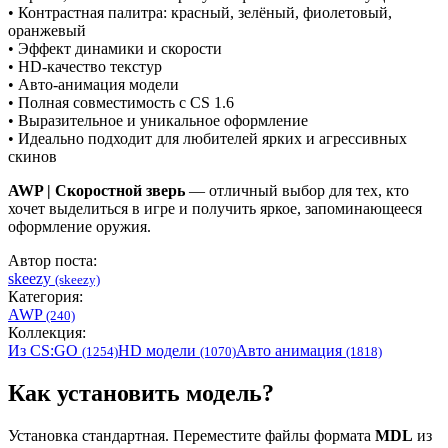
• Контрастная палитра: красный, зелёный, фиолетовый,
оранжевый
• Эффект динамики и скорости
• HD-качество текстур
• Авто-анимация модели
• Полная совместимость с CS 1.6
• Выразительное и уникальное оформление
• Идеально подходит для любителей ярких и агрессивных
скинов
AWP | Скоростной зверь
— отличный выбор для тех, кто
хочет выделиться в игре и получить яркое, запоминающееся
оформление оружия.
Автор поста:
skeezy
(skeezy)
Категория:
AWP
(240)
Коллекция:
Из CS:GO
HD модели
Авто анимация
(1254)
(1070)
(1818)
Как установить модель?
Установка стандартная. Переместите файлы формата
MDL
из