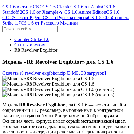
CS 1.6 в стиле CS 2
CS 1.6 Classic
CS 1.6 от Zehhs
CS 1.6
Standoff 2
CS 1.6 от Xtample
🔥 CS 1.6 Anime Edition
CS 1.6
GO
CS 1.6 от Pigeon
CS 1.6 Русская версия
CS 1.6 2025
Counter-
Strike 1.7
CS 1.6 от Русского Мясника
Counter-Strike 1.6
Скины оружия
R8 Revolver Exgibitor
Модель «R8 Revolver Exgibitor» для CS 1.6
Скачать r8-revolver-exgibitor.zip
[3 МБ, 38 загрузок]
Модель
R8 Revolver Exgibitor
для CS 1.6 — это стильный и
современный HD-револьвер, выполненный в контрастной
палитре, создающей яркий и динамичный образ оружия.
Основная часть корпуса имеет
серый металлический цвет
,
который смотрится сдержанно, технологично и подчёркивает
массивность конструкции револьвера. Серые поверхности