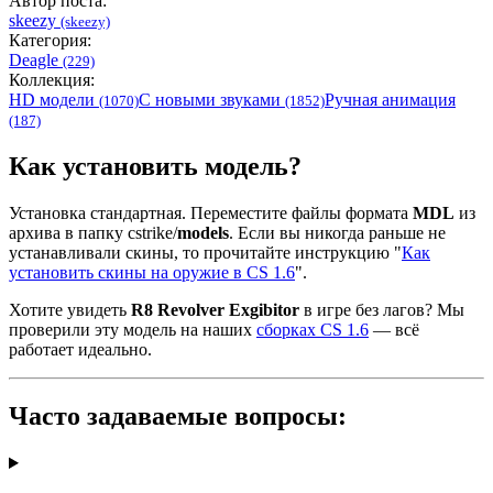
Автор поста:
skeezy
(skeezy)
Категория:
Deagle
(229)
Коллекция:
HD модели
С новыми звуками
Ручная анимация
(1070)
(1852)
(187)
Как установить модель?
Установка стандартная. Переместите файлы формата
MDL
из
архива в папку cstrike/
models
. Если вы никогда раньше не
устанавливали скины, то прочитайте инструкцию "
Как
установить скины на оружие в CS 1.6
".
Хотите увидеть
R8 Revolver Exgibitor
в игре без лагов? Мы
проверили эту модель на наших
сборках CS 1.6
— всё
работает идеально.
Часто задаваемые вопросы: