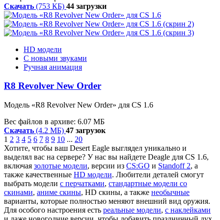
Скачать
(753 КБ)
44 загрузки
HD модели
С новыми звуками
Ручная анимация
R8 Revolver New Order
Модель «R8 Revolver New Order» для CS 1.6
Вес файлов в архиве: 6.07 МБ
Скачать
(4.2 МБ)
47 загрузок
1
2
3
4
5
6
7
8
9
10
...
20
Хотите, чтобы ваш Desert Eagle выглядел уникально и
выделял вас на сервере? У нас вы найдете Deagle для CS 1.6,
включая
золотые модели
, версии из
CS:GO
и
Standoff 2
, а
также качественные
HD модели
. Любители деталей смогут
выбрать модели
с перчатками
,
стандартные модели со
скинами
,
аниме скины
, HD скины, а также
необычные
варианты, которые полностью меняют внешний вид оружия.
Для особого настроения есть
реальные модели
,
с наклейками
и даже новогодние версии, чтобы добавить праздничный дух