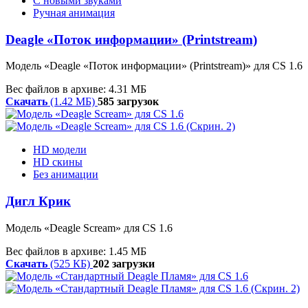
С новыми звуками
Ручная анимация
Deagle «Поток информации» (Printstream)
Модель «Deagle «Поток информации» (Printstream)» для CS 1.6
Вес файлов в архиве: 4.31 МБ
Скачать
(1.42 МБ)
585 загрузок
HD модели
HD скины
Без анимации
Дигл Крик
Модель
«
Deagle
Scream»
для CS 1.6
Вес файлов в архиве: 1.45 МБ
Скачать
(525 КБ)
202 загрузки