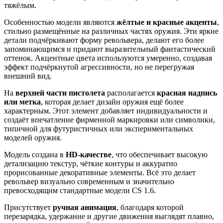
тяжёлым.
Особенностью модели являются
жёлтые и красные акценты
,
стильно размещённые на различных частях оружия. Эти яркие
детали подчёркивают форму револьвера, делают его более
запоминающимся и придают выразительный фантастический
оттенок. Акцентные цвета используются умеренно, создавая
эффект подчёркнутой агрессивности, но не перегружая
внешний вид.
На
верхней части пистолета
располагается
красная надпись
или метка
, которая делает дизайн оружия ещё более
характерным. Этот элемент добавляет индивидуальности и
создаёт впечатление фирменной маркировки или символики,
типичной для футуристичных или экспериментальных
моделей оружия.
Модель создана в
HD-качестве
, что обеспечивает высокую
детализацию текстур, чёткие контуры и аккуратно
прорисованные декоративные элементы. Всё это делает
револьвер визуально современным и значительно
превосходящим стандартные модели CS 1.6.
Присутствует
ручная анимация
, благодаря которой
перезарядка, удержание и другие движения выглядят плавно,