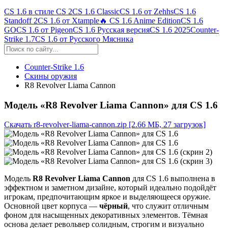
CS 1.6 в стиле CS 2
CS 1.6 Classic
CS 1.6 от Zehhs
CS 1.6
Standoff 2
CS 1.6 от Xtample
🔥 CS 1.6 Anime Edition
CS 1.6
GO
CS 1.6 от Pigeon
CS 1.6 Русская версия
CS 1.6 2025
Counter-
Strike 1.7
CS 1.6 от Русского Мясника
Counter-Strike 1.6
Скины оружия
R8 Revolver Liama Cannon
Модель «R8 Revolver Liama Cannon» для CS 1.6
Скачать r8-revolver-liama-cannon.zip
[2.66 МБ, 27 загрузок]
Модель
R8 Revolver Liama Cannon
для CS 1.6 выполнена в
эффектном и заметном дизайне, который идеально подойдёт
игрокам, предпочитающим яркое и выделяющееся оружие.
Основной цвет корпуса —
чёрный
, что служит отличным
фоном для насыщенных декоративных элементов. Тёмная
основа делает револьвер солидным, строгим и визуально