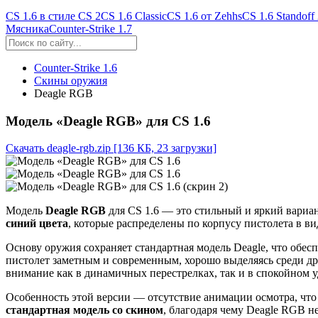
CS 1.6 в стиле CS 2
CS 1.6 Classic
CS 1.6 от Zehhs
CS 1.6 Standoff
Мясника
Counter-Strike 1.7
Counter-Strike 1.6
Скины оружия
Deagle RGB
Модель «Deagle RGB» для CS 1.6
Скачать deagle-rgb.zip
[136 КБ, 23 загрузки]
Модель
Deagle RGB
для CS 1.6 — это стильный и яркий вариан
синий цвета
, которые распределены по корпусу пистолета в в
Основу оружия сохраняет стандартная модель Deagle, что обе
пистолет заметным и современным, хорошо выделяясь среди д
внимание как в динамичных перестрелках, так и в спокойном 
Особенность этой версии — отсутствие анимации осмотра, что
стандартная модель со скином
, благодаря чему Deagle RGB 