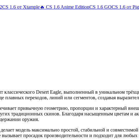
 2
CS 1.6 от Xtample
🔥 CS 1.6 Anime Edition
CS 1.6 GO
CS 1.6 от Pi
т классического Desert Eagle, выполненный в уникальном трёх
иде плавных переходов, линий или сегментов, создавая выразит
спечивает привычную геометрию, пропорции и характерный внеш
ругих традиционных скинов. Благодаря насыщенным цветам и ак
удержании оружия.
 делает модель максимально простой, стабильной и совместимой
не вызывает просадок производительности и подходит для любых