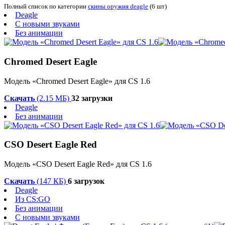
Полный список по категории
скины оружия deagle
(6 шт)
Deagle
С новыми звуками
Без анимации
Chromed Desert Eagle
Модель «Chromed Desert Eagle» для CS 1.6
Скачать
(2.15 МБ)
32 загрузки
Deagle
Без анимации
CSO Desert Eagle Red
Модель «CSO Desert Eagle Red» для CS 1.6
Скачать
(147 КБ)
6 загрузок
Deagle
Из CS:GO
Без анимации
С новыми звуками