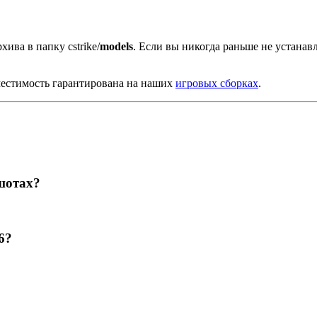
хива в папку cstrike/
models
. Если вы никогда раньше не устана
местимость гарантирована на наших
игровых сборках
.
шотах?
6?