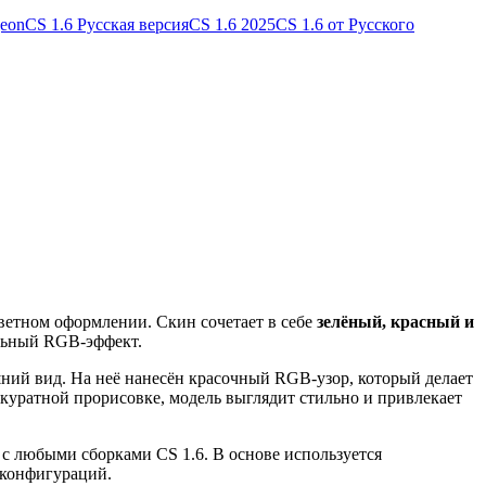
geon
CS 1.6 Русская версия
CS 1.6 2025
CS 1.6 от Русского
цветном оформлении. Скин сочетает в себе
зелёный, красный и
ельный RGB-эффект.
ний вид. На неё нанесён красочный RGB-узор, который делает
куратной прорисовке, модель выглядит стильно и привлекает
 с любыми сборками CS 1.6. В основе используется
 конфигураций.