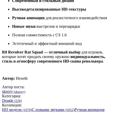
Современный и стильный дизайн
Высокодетализированные HD-текстуры
Ручная анимация
для реалистичного взаимодействия
Новые звуки
выстрелов и перезарядки
Полная совместимость с CS 1.6
Эстетичный и эффектный внешний вид
R8 Revolver Rat Squad — отличный выбор
для игроков,
которые хотят придать своему оружию
индивидуальность,
стиль и атмосферу современного HD-скина револьвера
.
Автор:
Hexeth
Автор поста:
skeezy
(skeezy)
Категория:
Deagle
(229)
Коллекция:
HD модели
С новыми звуками
Ручная анимация
(1070)
(1852)