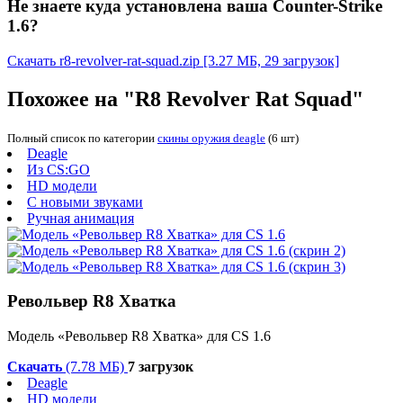
Не знаете куда установлена ваша Counter-Strike
1.6?
Скачать r8-revolver-rat-squad.zip
[3.27 МБ, 29 загрузок]
Похожее на "R8 Revolver Rat Squad"
Полный список по категории
скины оружия deagle
(6 шт)
Deagle
Из CS:GO
HD модели
С новыми звуками
Ручная анимация
Револьвер R8 Хватка
Модель «Револьвер R8 Хватка» для CS 1.6
Скачать
(7.78 МБ)
7 загрузок
Deagle
HD модели