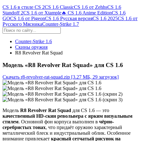
CS 1.6 в стиле CS 2
CS 1.6 Classic
CS 1.6 от Zehhs
CS 1.6
Standoff 2
CS 1.6 от Xtample
🔥 CS 1.6 Anime Edition
CS 1.6
GO
CS 1.6 от Pigeon
CS 1.6 Русская версия
CS 1.6 2025
CS 1.6 от
Русского Мясника
Counter-Strike 1.7
Counter-Strike 1.6
Скины оружия
R8 Revolver Rat Squad
Модель «R8 Revolver Rat Squad» для CS 1.6
Скачать r8-revolver-rat-squad.zip
[3.27 МБ, 29 загрузок]
Модель
R8 Revolver Rat Squad
для CS 1.6 — это
качественный HD-скин револьвера с ярким визуальным
стилем
. Основной фон корпуса выполнен в
чёрно-
серебристых тонах
, что придаёт оружию характерный
металлический блеск и индустриальный облик. Особенное
внимание привлекает
красный сетчатый рисунок на